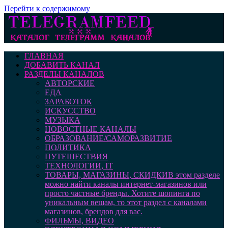
Перейти к содержимому
ГЛАВНАЯ
ДОБАВИТЬ КАНАЛ
РАЗДЕЛЫ КАНАЛОВ
АВТОРСКИЕ
ЕДА
ЗАРАБОТОК
ИСКУССТВО
МУЗЫКА
НОВОСТНЫЕ КАНАЛЫ
ОБРАЗОВАНИЕ/САМОРАЗВИТИЕ
ПОЛИТИКА
ПУТЕШЕСТВИЯ
ТЕХНОЛОГИИ, IT
ТОВАРЫ, МАГАЗИНЫ, СКИДКИ
В этом разделе
можно найти каналы интернет-магазинов или
просто частные бренды. Хотите шопинга по
уникальным вещам, то этот раздел с каналами
магазинов, брендов для вас.
ФИЛЬМЫ, ВИДЕО