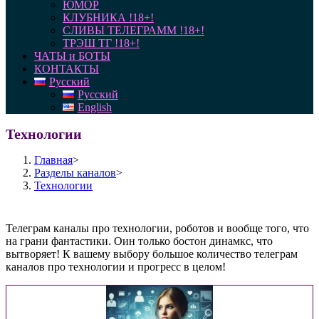
ЮМОР
КЛУБНИКА !18+!
СЛИВЫ ТЕЛЕГРАММ !18+!
ТРЭШ ТГ !18+!
ЧАТЫ и БОТЫ
КОНТАКТЫ
Русский
Русский
English
Технологии
Главная
>
Разделы каналов
>
Технологии
Телеграм каналы про технологии, роботов и вообще того, что
на грани фантастики. Оин только бостон динамкс, что
вытворяет! К вашему выбору большое количество телеграм
каналов про технологии и прогресс в целом!