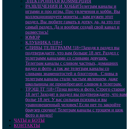
ЭЛЕКТРОННАЯ КОММЕРЦИЯ
РАЗВЛЕЧЕНИЯ И ХОББИ
Телеграм каналы и
играми и про игры. Про увлечения и хобби. Вы
коллекционируете монеты – вам нужен этот
раздел. Вы любите гамать в дотку, да, да это тот
самый раздел. Да и вообще создай свой канал и
разместись!
ЮМОР
КЛУБНИКА !18+!
СЛИВЫ ТЕЛЕГРАММ !18+!
Заходя в раздел вы
подтверждаете, что вам больше 18 лет. Раздел с
телеграмм каналами со сливами девушек.
Телеграм каналы с сливом частных, домашних
видео и фото, а так же телеграм каналы со
сливами знаменитостей и блоггеров. Сливы в
телеграм каналы стали частым явлением, даже
школьницы не пренебрегают сливом в телеграм.
ТРЭШ ТГ !18+!
Трэш видео и фото. Строго старше
18 лет! Заходят в раздел вы подтверждаете, что вам
болье 18 лет. У вас сильная психика и вы
уравновешенный человек! Если нет то закройте
браузер срочно! Телеграм каналы с трэшем и шок
фото и видео!
ЧАТЫ и БОТЫ
КОНТАКТЫ