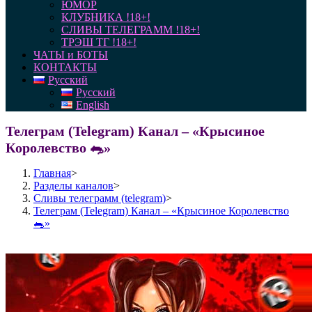
ЮМОР
КЛУБНИКА !18+!
СЛИВЫ ТЕЛЕГРАММ !18+!
ТРЭШ ТГ !18+!
ЧАТЫ и БОТЫ
КОНТАКТЫ
Русский
Русский
English
Телеграм (Telegram) Канал – «Крысиное
Королевство 🐀»
Главная
>
Разделы каналов
>
Сливы телеграмм (telegram)
>
Телеграм (Telegram) Канал – «Крысиное Королевство
🐀»