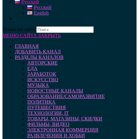
Русский
Русский
English
Поиск на сайте
МЕНЮ САЙТА
ЗАКРЫТЬ
ГЛАВНАЯ
ДОБАВИТЬ КАНАЛ
РАЗДЕЛЫ КАНАЛОВ
АВТОРСКИЕ
ЕДА
ЗАРАБОТОК
ИСКУССТВО
МУЗЫКА
НОВОСТНЫЕ КАНАЛЫ
ОБРАЗОВАНИЕ/САМОРАЗВИТИЕ
ПОЛИТИКА
ПУТЕШЕСТВИЯ
ТЕХНОЛОГИИ, IT
ТОВАРЫ, МАГАЗИНЫ, СКИДКИ
ФИЛЬМЫ, ВИДЕО
ЭЛЕКТРОННАЯ КОММЕРЦИЯ
РАЗВЛЕЧЕНИЯ И ХОББИ