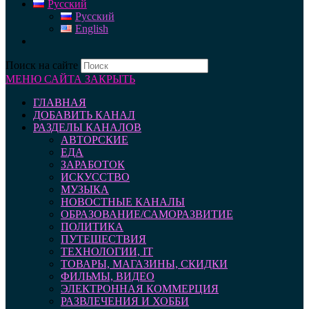
Русский
Русский
English
Поиск на сайте
МЕНЮ САЙТА
ЗАКРЫТЬ
ГЛАВНАЯ
ДОБАВИТЬ КАНАЛ
РАЗДЕЛЫ КАНАЛОВ
АВТОРСКИЕ
ЕДА
ЗАРАБОТОК
ИСКУССТВО
МУЗЫКА
НОВОСТНЫЕ КАНАЛЫ
ОБРАЗОВАНИЕ/САМОРАЗВИТИЕ
ПОЛИТИКА
ПУТЕШЕСТВИЯ
ТЕХНОЛОГИИ, IT
ТОВАРЫ, МАГАЗИНЫ, СКИДКИ
ФИЛЬМЫ, ВИДЕО
ЭЛЕКТРОННАЯ КОММЕРЦИЯ
РАЗВЛЕЧЕНИЯ И ХОББИ