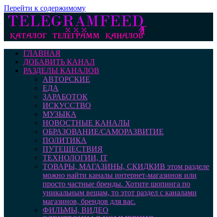
Перейти к содержимому
ГЛАВНАЯ
ДОБАВИТЬ КАНАЛ
РАЗДЕЛЫ КАНАЛОВ
АВТОРСКИЕ
ЕДА
ЗАРАБОТОК
ИСКУССТВО
МУЗЫКА
НОВОСТНЫЕ КАНАЛЫ
ОБРАЗОВАНИЕ/САМОРАЗВИТИЕ
ПОЛИТИКА
ПУТЕШЕСТВИЯ
ТЕХНОЛОГИИ, IT
ТОВАРЫ, МАГАЗИНЫ, СКИДКИ
В этом разделе
можно найти каналы интернет-магазинов или
просто частные бренды. Хотите шопинга по
уникальным вещам, то этот раздел с каналами
магазинов, брендов для вас.
ФИЛЬМЫ, ВИДЕО