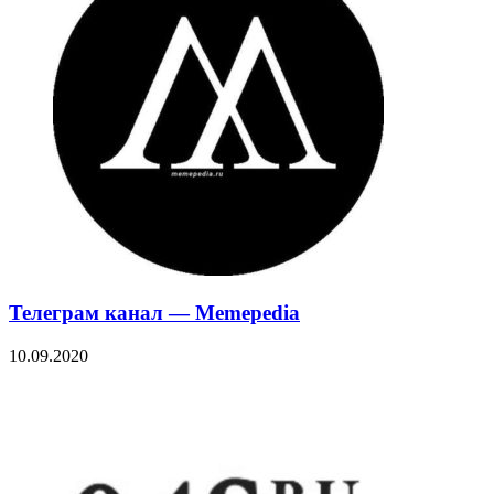
Телеграм канал — Memepedia
10.09.2020