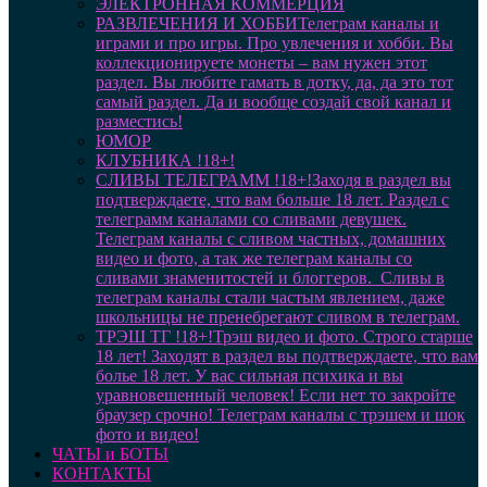
ЭЛЕКТРОННАЯ КОММЕРЦИЯ
РАЗВЛЕЧЕНИЯ И ХОББИ
Телеграм каналы и
играми и про игры. Про увлечения и хобби. Вы
коллекционируете монеты – вам нужен этот
раздел. Вы любите гамать в дотку, да, да это тот
самый раздел. Да и вообще создай свой канал и
разместись!
ЮМОР
КЛУБНИКА !18+!
СЛИВЫ ТЕЛЕГРАММ !18+!
Заходя в раздел вы
подтверждаете, что вам больше 18 лет. Раздел с
телеграмм каналами со сливами девушек.
Телеграм каналы с сливом частных, домашних
видео и фото, а так же телеграм каналы со
сливами знаменитостей и блоггеров. Сливы в
телеграм каналы стали частым явлением, даже
школьницы не пренебрегают сливом в телеграм.
ТРЭШ ТГ !18+!
Трэш видео и фото. Строго старше
18 лет! Заходят в раздел вы подтверждаете, что вам
болье 18 лет. У вас сильная психика и вы
уравновешенный человек! Если нет то закройте
браузер срочно! Телеграм каналы с трэшем и шок
фото и видео!
ЧАТЫ и БОТЫ
КОНТАКТЫ