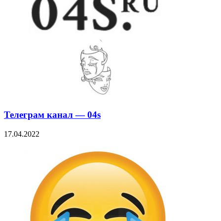
Телеграм канал — 04s
17.04.2022