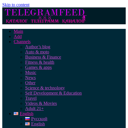
Skip to content
Main
Add
Channels
Author’s blog
Auto & moto
Business & Finance
Fitness & health
Games & apps
Music
News
Other
Science & technology
Self Development & Education
Travel
Videos & Movies
Adult 21+
English
Русский
English