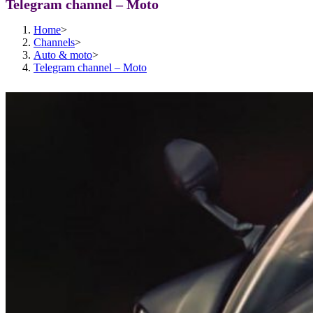
Telegram channel – Moto
Home
>
Channels
>
Auto & moto
>
Telegram channel – Moto