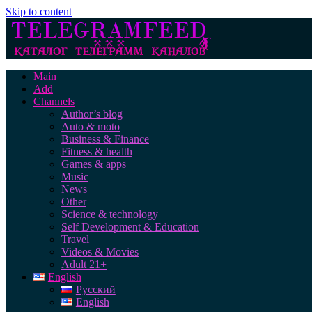
Skip to content
Main
Add
Channels
Author’s blog
Auto & moto
Business & Finance
Fitness & health
Games & apps
Music
News
Other
Science & technology
Self Development & Education
Travel
Videos & Movies
Adult 21+
English
Русский
English