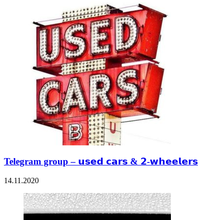
Telegram group – 𝘂𝘀𝗲𝗱 𝗰𝗮𝗿𝘀 & 𝟮-𝘄𝗵𝗲𝗲𝗹𝗲𝗿𝘀
14.11.2020