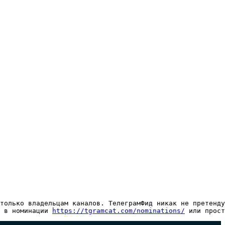
только владельцам каналов. ТелеграмФид никак не претенду
 в номинации 
https://tgramcat.com/nominations/
 или прост