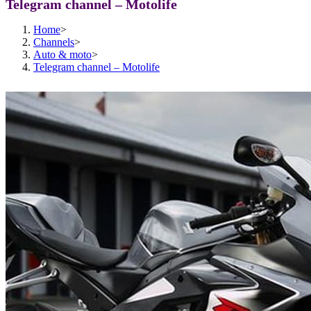
Telegram channel – Motolife
Home
>
Channels
>
Auto & moto
>
Telegram channel – Motolife