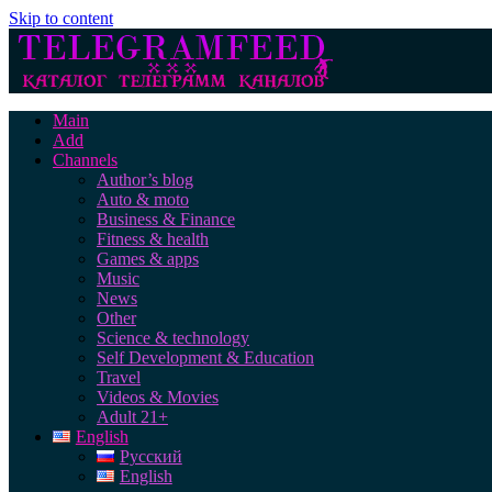
Skip to content
Main
Add
Channels
Author’s blog
Auto & moto
Business & Finance
Fitness & health
Games & apps
Music
News
Other
Science & technology
Self Development & Education
Travel
Videos & Movies
Adult 21+
English
Русский
English