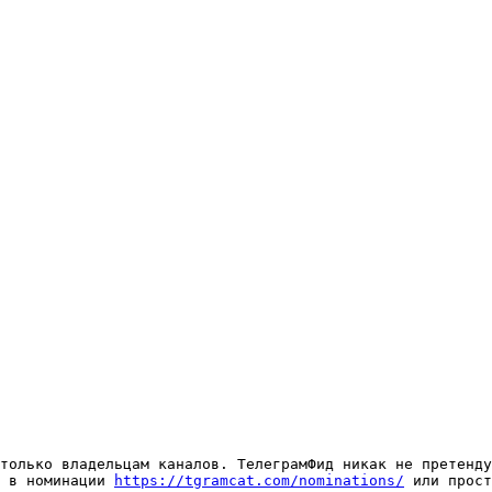
только владельцам каналов. ТелеграмФид никак не претенду
 в номинации 
https://tgramcat.com/nominations/
 или прост