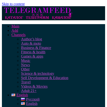
Skip to content
Main
Add
Channels
Author’s blog
Auto & moto
Business & Finance
Fitness & health
Games & apps
Music
News
Other
Science & technology
Self Development & Education
Travel
Videos & Movies
Adult 21+
English
Русский
English