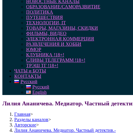
НОВОСТНЫЕ КАНАЛЫ
ОБРАЗОВАНИЕ/САМОРАЗВИТИЕ
ПОЛИТИКА
ПУТЕШЕСТВИЯ
ТЕХНОЛОГИИ, IT
ТОВАРЫ, МАГАЗИНЫ, СКИДКИ
ФИЛЬМЫ, ВИДЕО
ЭЛЕКТРОННАЯ КОММЕРЦИЯ
РАЗВЛЕЧЕНИЯ И ХОББИ
ЮМОР
КЛУБНИКА !18+!
СЛИВЫ ТЕЛЕГРАММ !18+!
ТРЭШ ТГ !18+!
ЧАТЫ и БОТЫ
КОНТАКТЫ
Русский
Русский
English
Лилия Ананичева. Медиатор. Частный детекти
Главная
>
Разделы каналов
>
Авторские
>
Лилия Ананичева. Медиатор. Частный детектив.-