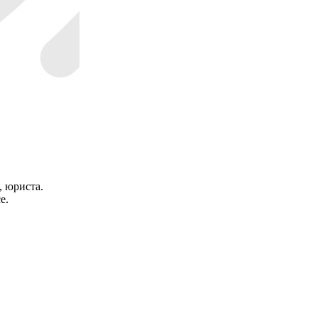
, юриста.
е.