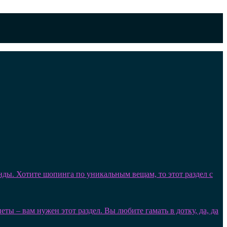
нды. Хотите шопинга по уникальным вещам, то этот раздел с
ы – вам нужен этот раздел. Вы любите гамать в дотку, да, да