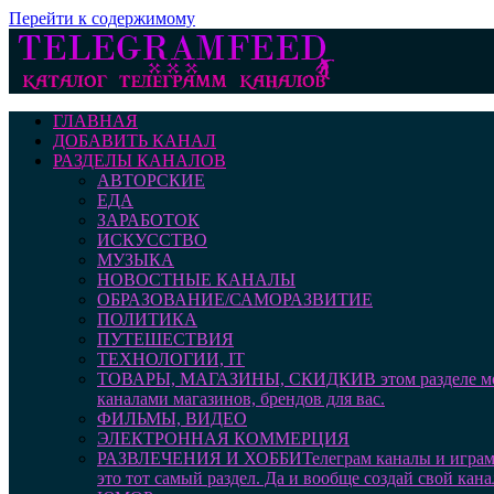
Перейти к содержимому
ГЛАВНАЯ
ДОБАВИТЬ КАНАЛ
РАЗДЕЛЫ КАНАЛОВ
АВТОРСКИЕ
ЕДА
ЗАРАБОТОК
ИСКУССТВО
МУЗЫКА
НОВОСТНЫЕ КАНАЛЫ
ОБРАЗОВАНИЕ/САМОРАЗВИТИЕ
ПОЛИТИКА
ПУТЕШЕСТВИЯ
ТЕХНОЛОГИИ, IT
ТОВАРЫ, МАГАЗИНЫ, СКИДКИ
В этом разделе 
каналами магазинов, брендов для вас.
ФИЛЬМЫ, ВИДЕО
ЭЛЕКТРОННАЯ КОММЕРЦИЯ
РАЗВЛЕЧЕНИЯ И ХОББИ
Телеграм каналы и играм
это тот самый раздел. Да и вообще создай свой кана