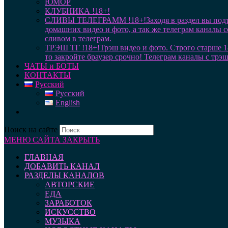
ЮМОР
КЛУБНИКА !18+!
СЛИВЫ ТЕЛЕГРАММ !18+!
Заходя в раздел вы под
домашних видео и фото, а так же телеграм каналы 
сливом в телеграм.
ТРЭШ ТГ !18+!
Трэш видео и фото. Строго старше 1
то закройте браузер срочно! Телеграм каналы с трэ
ЧАТЫ и БОТЫ
КОНТАКТЫ
Русский
Русский
English
Поиск на сайте
МЕНЮ САЙТА
ЗАКРЫТЬ
ГЛАВНАЯ
ДОБАВИТЬ КАНАЛ
РАЗДЕЛЫ КАНАЛОВ
АВТОРСКИЕ
ЕДА
ЗАРАБОТОК
ИСКУССТВО
МУЗЫКА