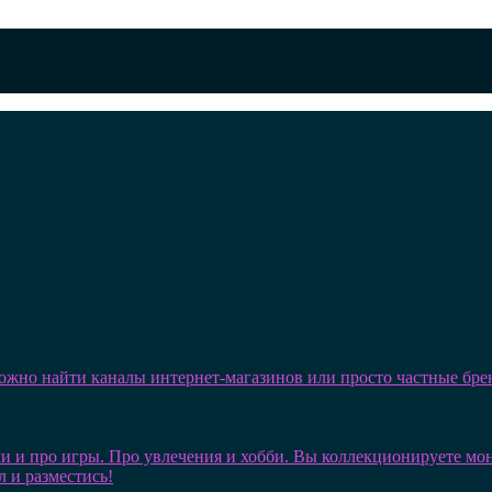
можно найти каналы интернет-магазинов или просто частные бре
и и про игры. Про увлечения и хобби. Вы коллекционируете монет
л и разместись!