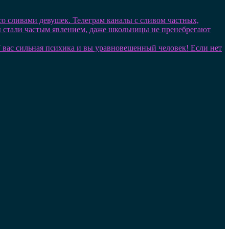
 со сливами девушек. Телеграм каналы с сливом частных,
лы стали частым явлением, даже школьницы не пренебрегают
. У вас сильная психика и вы уравновешенный человек! Если нет