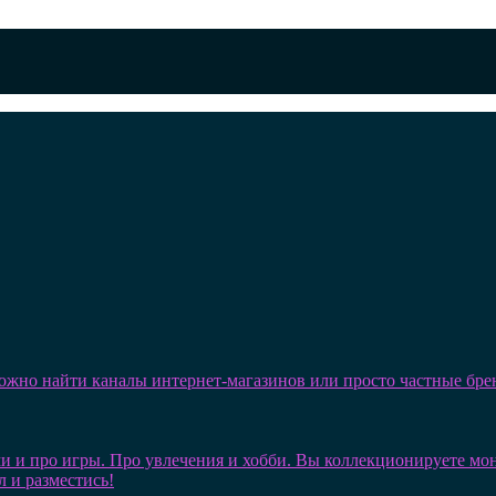
можно найти каналы интернет-магазинов или просто частные бре
и и про игры. Про увлечения и хобби. Вы коллекционируете монет
л и разместись!