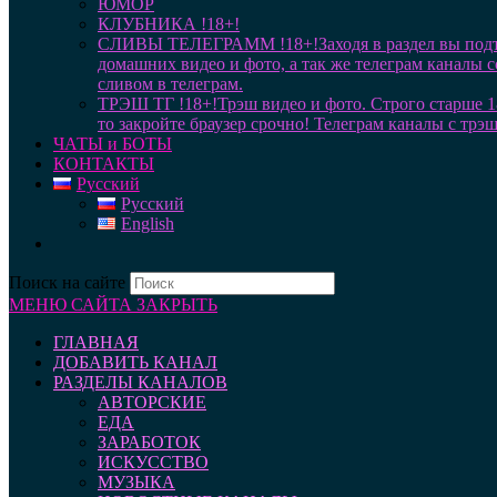
ЮМОР
КЛУБНИКА !18+!
СЛИВЫ ТЕЛЕГРАММ !18+!
Заходя в раздел вы под
домашних видео и фото, а так же телеграм каналы 
сливом в телеграм.
ТРЭШ ТГ !18+!
Трэш видео и фото. Строго старше 1
то закройте браузер срочно! Телеграм каналы с трэ
ЧАТЫ и БОТЫ
КОНТАКТЫ
Русский
Русский
English
Поиск на сайте
МЕНЮ САЙТА
ЗАКРЫТЬ
ГЛАВНАЯ
ДОБАВИТЬ КАНАЛ
РАЗДЕЛЫ КАНАЛОВ
АВТОРСКИЕ
ЕДА
ЗАРАБОТОК
ИСКУССТВО
МУЗЫКА