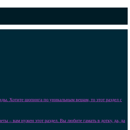
нды. Хотите шопинга по уникальным вещам, то этот раздел с
ы – вам нужен этот раздел. Вы любите гамать в дотку, да, да