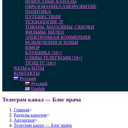
НОВОСТНЫЕ КАНАЛЫ
ОБРАЗОВАНИЕ/САМОРАЗВИТИЕ
ПОЛИТИКА
ПУТЕШЕСТВИЯ
ТЕХНОЛОГИИ, IT
ТОВАРЫ, МАГАЗИНЫ, СКИДКИ
ФИЛЬМЫ, ВИДЕО
ЭЛЕКТРОННАЯ КОММЕРЦИЯ
РАЗВЛЕЧЕНИЯ И ХОББИ
ЮМОР
КЛУБНИКА !18+!
СЛИВЫ ТЕЛЕГРАММ !18+!
ТРЭШ ТГ !18+!
ЧАТЫ и БОТЫ
КОНТАКТЫ
Русский
Русский
English
Телеграм канал — Блог врача
Главная
>
Разделы каналов
>
Авторские
>
Телеграм канал — Блог врача