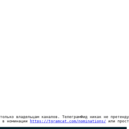
только владельцам каналов. ТелеграмФид никак не претенду
 в номинации 
https://tgramcat.com/nominations/
 или прост