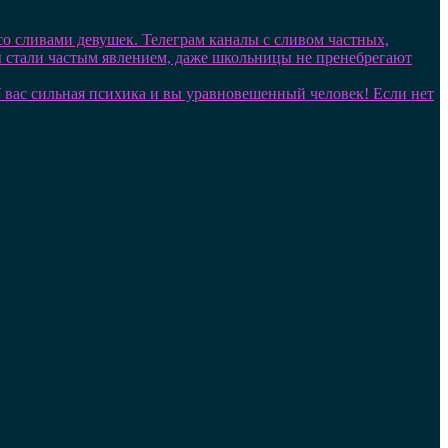
 со сливами девушек. Телеграм каналы с сливом частных,
лы стали частым явлением, даже школьницы не пренебрегают
. У вас сильная психика и вы уравновешенный человек! Если нет