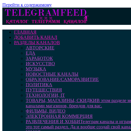
Перейти к содержимому
ГЛАВНАЯ
ДОБАВИТЬ КАНАЛ
РАЗДЕЛЫ КАНАЛОВ
АВТОРСКИЕ
ЕДА
ЗАРАБОТОК
ИСКУССТВО
МУЗЫКА
НОВОСТНЫЕ КАНАЛЫ
ОБРАЗОВАНИЕ/САМОРАЗВИТИЕ
ПОЛИТИКА
ПУТЕШЕСТВИЯ
ТЕХНОЛОГИИ, IT
ТОВАРЫ, МАГАЗИНЫ, СКИДКИ
В этом разделе 
каналами магазинов, брендов для вас.
ФИЛЬМЫ, ВИДЕО
ЭЛЕКТРОННАЯ КОММЕРЦИЯ
РАЗВЛЕЧЕНИЯ И ХОББИ
Телеграм каналы и играм
это тот самый раздел. Да и вообще создай свой кана