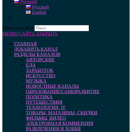
Русский
Русский
English
Поиск на сайте
МЕНЮ САЙТА
ЗАКРЫТЬ
ГЛАВНАЯ
ДОБАВИТЬ КАНАЛ
РАЗДЕЛЫ КАНАЛОВ
АВТОРСКИЕ
ЕДА
ЗАРАБОТОК
ИСКУССТВО
МУЗЫКА
НОВОСТНЫЕ КАНАЛЫ
ОБРАЗОВАНИЕ/САМОРАЗВИТИЕ
ПОЛИТИКА
ПУТЕШЕСТВИЯ
ТЕХНОЛОГИИ, IT
ТОВАРЫ, МАГАЗИНЫ, СКИДКИ
ФИЛЬМЫ, ВИДЕО
ЭЛЕКТРОННАЯ КОММЕРЦИЯ
РАЗВЛЕЧЕНИЯ И ХОББИ