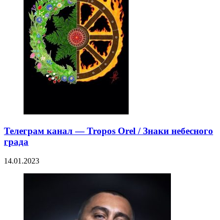
Телеграм канал — Tropos Orel / Знаки небесного
града
14.01.2023