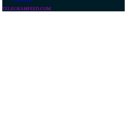
TELEGRAMFEED.COM