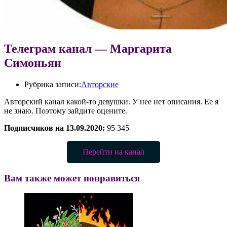
Телеграм канал — Маргарита
Симоньян
Рубрика записи:
Авторские
Авторский канал какой-то девушки. У нее нет описания. Ее я
не знаю. Поэтому зайдите оцените.
Подписчиков на 13.09.2020:
95 345
Перейти на канал
Вам также может понравиться