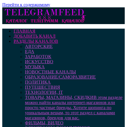
Перейти к содержимому
ГЛАВНАЯ
ДОБАВИТЬ КАНАЛ
РАЗДЕЛЫ КАНАЛОВ
АВТОРСКИЕ
ЕДА
ЗАРАБОТОК
ИСКУССТВО
МУЗЫКА
НОВОСТНЫЕ КАНАЛЫ
ОБРАЗОВАНИЕ/САМОРАЗВИТИЕ
ПОЛИТИКА
ПУТЕШЕСТВИЯ
ТЕХНОЛОГИИ, IT
ТОВАРЫ, МАГАЗИНЫ, СКИДКИ
В этом разделе
можно найти каналы интернет-магазинов или
просто частные бренды. Хотите шопинга по
уникальным вещам, то этот раздел с каналами
магазинов, брендов для вас.
ФИЛЬМЫ, ВИДЕО