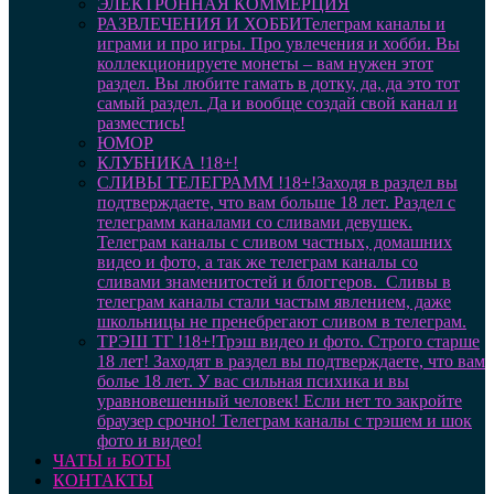
ЭЛЕКТРОННАЯ КОММЕРЦИЯ
РАЗВЛЕЧЕНИЯ И ХОББИ
Телеграм каналы и
играми и про игры. Про увлечения и хобби. Вы
коллекционируете монеты – вам нужен этот
раздел. Вы любите гамать в дотку, да, да это тот
самый раздел. Да и вообще создай свой канал и
разместись!
ЮМОР
КЛУБНИКА !18+!
СЛИВЫ ТЕЛЕГРАММ !18+!
Заходя в раздел вы
подтверждаете, что вам больше 18 лет. Раздел с
телеграмм каналами со сливами девушек.
Телеграм каналы с сливом частных, домашних
видео и фото, а так же телеграм каналы со
сливами знаменитостей и блоггеров. Сливы в
телеграм каналы стали частым явлением, даже
школьницы не пренебрегают сливом в телеграм.
ТРЭШ ТГ !18+!
Трэш видео и фото. Строго старше
18 лет! Заходят в раздел вы подтверждаете, что вам
болье 18 лет. У вас сильная психика и вы
уравновешенный человек! Если нет то закройте
браузер срочно! Телеграм каналы с трэшем и шок
фото и видео!
ЧАТЫ и БОТЫ
КОНТАКТЫ