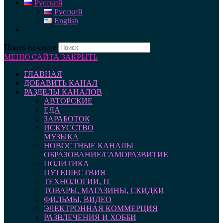
Русский
Русский
English
Поиск на сайте
МЕНЮ САЙТА
ЗАКРЫТЬ
ГЛАВНАЯ
ДОБАВИТЬ КАНАЛ
РАЗДЕЛЫ КАНАЛОВ
АВТОРСКИЕ
ЕДА
ЗАРАБОТОК
ИСКУССТВО
МУЗЫКА
НОВОСТНЫЕ КАНАЛЫ
ОБРАЗОВАНИЕ/САМОРАЗВИТИЕ
ПОЛИТИКА
ПУТЕШЕСТВИЯ
ТЕХНОЛОГИИ, IT
ТОВАРЫ, МАГАЗИНЫ, СКИДКИ
ФИЛЬМЫ, ВИДЕО
ЭЛЕКТРОННАЯ КОММЕРЦИЯ
РАЗВЛЕЧЕНИЯ И ХОББИ