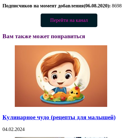
Подписчиков на момент добавления(06.08.2020):
8698
Перейти на канал
Вам также может понравиться
Кулинарное чудо (рецепты для малышей)
04.02.2024