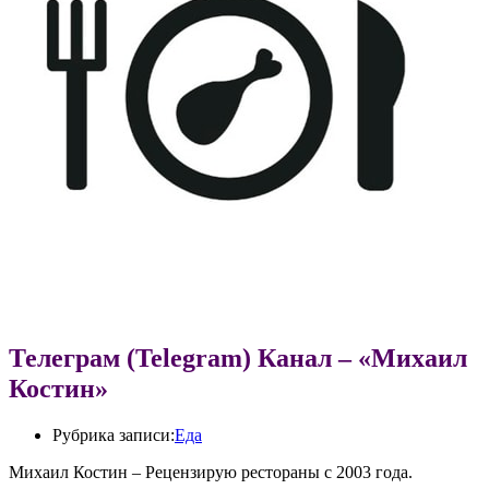
Телеграм (Telegram) Канал – «Михаил
Костин»
Рубрика записи:
Еда
Михаил Костин – Рецензирую рестораны с 2003 года.