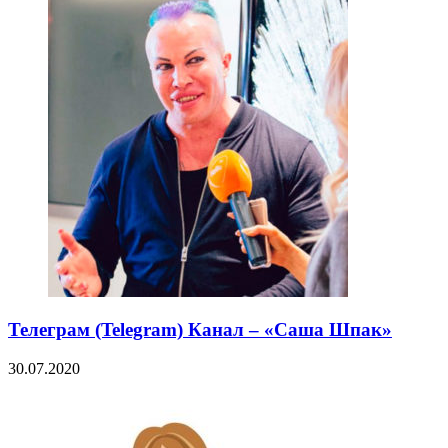
Телеграм (Telegram) Канал – «Саша Шпак»
30.07.2020