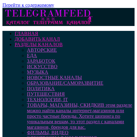
Перейти к содержимому
ГЛАВНАЯ
ДОБАВИТЬ КАНАЛ
РАЗДЕЛЫ КАНАЛОВ
АВТОРСКИЕ
ЕДА
ЗАРАБОТОК
ИСКУССТВО
МУЗЫКА
НОВОСТНЫЕ КАНАЛЫ
ОБРАЗОВАНИЕ/САМОРАЗВИТИЕ
ПОЛИТИКА
ПУТЕШЕСТВИЯ
ТЕХНОЛОГИИ, IT
ТОВАРЫ, МАГАЗИНЫ, СКИДКИ
В этом разделе
можно найти каналы интернет-магазинов или
просто частные бренды. Хотите шопинга по
уникальным вещам, то этот раздел с каналами
магазинов, брендов для вас.
ФИЛЬМЫ, ВИДЕО