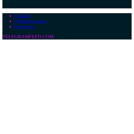
Главная
Добавить канал
Контакты
TELEGRAMFEED.COM