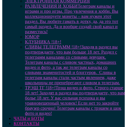
ЭЛЕКТРОННАЯ КОММЕРЦИЯ
РАЗВЛЕЧЕНИЯ И ХОББИ
Телеграм каналы и
играми и про игры. Про увлечения и хобби. Вы
коллекционируете монеты – вам нужен этот
раздел. Вы любите гамать в дотку, да, да это тот
самый раздел. Да и вообще создай свой канал и
разместись!
ЮМОР
КЛУБНИКА !18+!
СЛИВЫ ТЕЛЕГРАММ !18+!
Заходя в раздел вы
подтверждаете, что вам больше 18 лет. Раздел с
телеграмм каналами со сливами девушек.
Телеграм каналы с сливом частных, домашних
видео и фото, а так же телеграм каналы со
сливами знаменитостей и блоггеров. Сливы в
телеграм каналы стали частым явлением, даже
школьницы не пренебрегают сливом в телеграм.
ТРЭШ ТГ !18+!
Трэш видео и фото. Строго старше
18 лет! Заходят в раздел вы подтверждаете, что вам
болье 18 лет. У вас сильная психика и вы
уравновешенный человек! Если нет то закройте
браузер срочно! Телеграм каналы с трэшем и шок
фото и видео!
ЧАТЫ и БОТЫ
КОНТАКТЫ