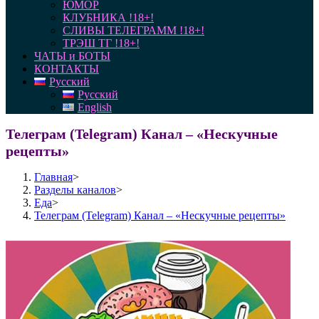
ЮМОР
КЛУБНИКА !18+!
СЛИВЫ ТЕЛЕГРАММ !18+!
ТРЭШ ТГ !18+!
ЧАТЫ и БОТЫ
КОНТАКТЫ
Русский
Русский
English
Телеграм (Telegram) Канал – «Нескучные
рецепты»
Главная
>
Разделы каналов
>
Еда
>
Телеграм (Telegram) Канал – «Нескучные рецепты»