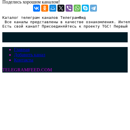
Поделись хорошим каналом!
Каталог телеграм каналов ТелеграмФид

 Все каналы представлены в качестве ознакомления. Интел
Есть свой канал? Присоединяйтесь к проекту TGC! Первый 
Главная
Добавить канал
Контакты
TELEGRAMFEED.COM