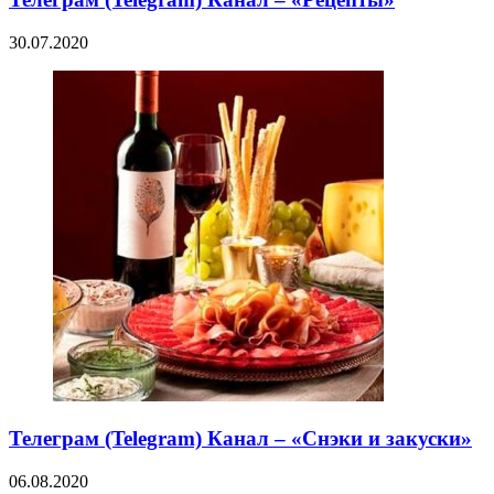
30.07.2020
Телеграм (Telegram) Канал – «Снэки и закуски»
06.08.2020