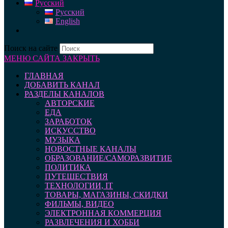
Русский
Русский
English
Поиск на сайте
МЕНЮ САЙТА
ЗАКРЫТЬ
ГЛАВНАЯ
ДОБАВИТЬ КАНАЛ
РАЗДЕЛЫ КАНАЛОВ
АВТОРСКИЕ
ЕДА
ЗАРАБОТОК
ИСКУССТВО
МУЗЫКА
НОВОСТНЫЕ КАНАЛЫ
ОБРАЗОВАНИЕ/САМОРАЗВИТИЕ
ПОЛИТИКА
ПУТЕШЕСТВИЯ
ТЕХНОЛОГИИ, IT
ТОВАРЫ, МАГАЗИНЫ, СКИДКИ
ФИЛЬМЫ, ВИДЕО
ЭЛЕКТРОННАЯ КОММЕРЦИЯ
РАЗВЛЕЧЕНИЯ И ХОББИ