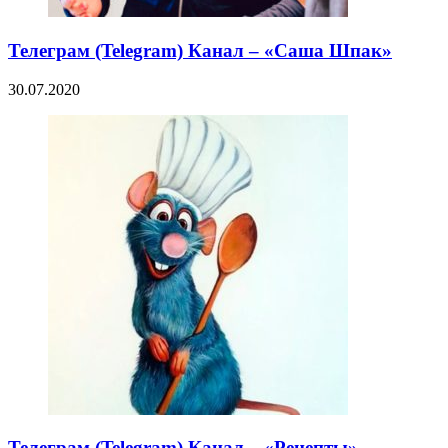
Телеграм (Telegram) Канал – «Саша Шпак»
30.07.2020
Телеграм (Telegram) Канал – «Рецепты»