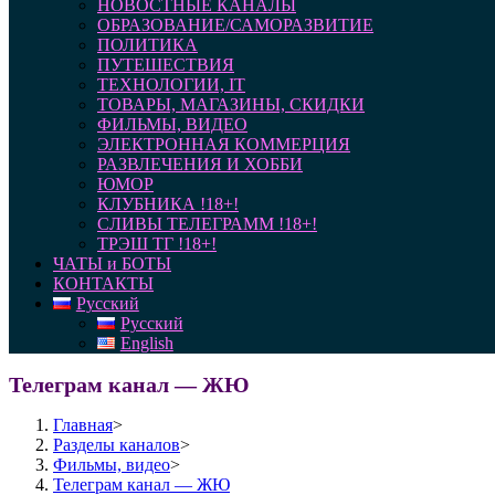
НОВОСТНЫЕ КАНАЛЫ
ОБРАЗОВАНИЕ/САМОРАЗВИТИЕ
ПОЛИТИКА
ПУТЕШЕСТВИЯ
ТЕХНОЛОГИИ, IT
ТОВАРЫ, МАГАЗИНЫ, СКИДКИ
ФИЛЬМЫ, ВИДЕО
ЭЛЕКТРОННАЯ КОММЕРЦИЯ
РАЗВЛЕЧЕНИЯ И ХОББИ
ЮМОР
КЛУБНИКА !18+!
СЛИВЫ ТЕЛЕГРАММ !18+!
ТРЭШ ТГ !18+!
ЧАТЫ и БОТЫ
КОНТАКТЫ
Русский
Русский
English
Телеграм канал — ЖЮ
Главная
>
Разделы каналов
>
Фильмы, видео
>
Телеграм канал — ЖЮ