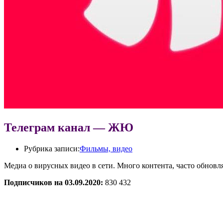
Телеграм канал — ЖЮ
Рубрика записи:
Фильмы, видео
Медиа о вирусных видео в сети. Много контента, часто обновл
Подписчиков на 03.09.2020:
830 432