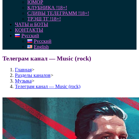
ЮМОР
КЛУБНИКА !18+!
СЛИВЫ ТЕЛЕГРАММ !18+!
ТРЭШ ТГ !18+!
ЧАТЫ и БОТЫ
КОНТАКТЫ
Русский
Русский
English
Телеграм канал — Music (rock)
Главная
>
Разделы каналов
>
Музыка
>
Телеграм канал — Music (rock)