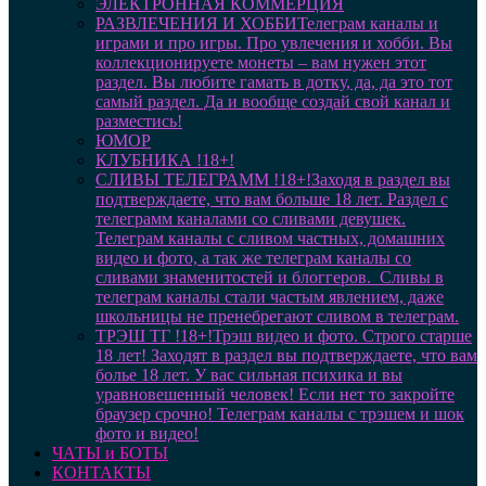
ЭЛЕКТРОННАЯ КОММЕРЦИЯ
РАЗВЛЕЧЕНИЯ И ХОББИ
Телеграм каналы и
играми и про игры. Про увлечения и хобби. Вы
коллекционируете монеты – вам нужен этот
раздел. Вы любите гамать в дотку, да, да это тот
самый раздел. Да и вообще создай свой канал и
разместись!
ЮМОР
КЛУБНИКА !18+!
СЛИВЫ ТЕЛЕГРАММ !18+!
Заходя в раздел вы
подтверждаете, что вам больше 18 лет. Раздел с
телеграмм каналами со сливами девушек.
Телеграм каналы с сливом частных, домашних
видео и фото, а так же телеграм каналы со
сливами знаменитостей и блоггеров. Сливы в
телеграм каналы стали частым явлением, даже
школьницы не пренебрегают сливом в телеграм.
ТРЭШ ТГ !18+!
Трэш видео и фото. Строго старше
18 лет! Заходят в раздел вы подтверждаете, что вам
болье 18 лет. У вас сильная психика и вы
уравновешенный человек! Если нет то закройте
браузер срочно! Телеграм каналы с трэшем и шок
фото и видео!
ЧАТЫ и БОТЫ
КОНТАКТЫ