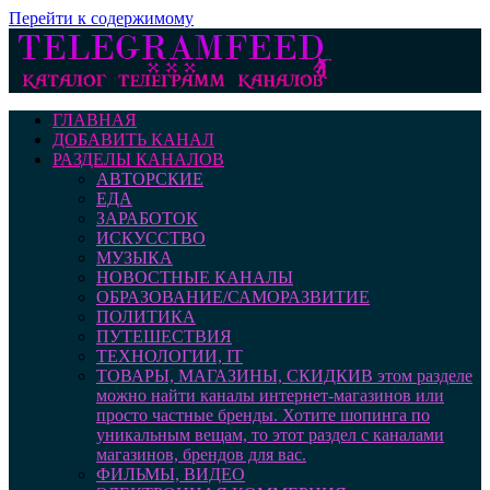
Перейти к содержимому
ГЛАВНАЯ
ДОБАВИТЬ КАНАЛ
РАЗДЕЛЫ КАНАЛОВ
АВТОРСКИЕ
ЕДА
ЗАРАБОТОК
ИСКУССТВО
МУЗЫКА
НОВОСТНЫЕ КАНАЛЫ
ОБРАЗОВАНИЕ/САМОРАЗВИТИЕ
ПОЛИТИКА
ПУТЕШЕСТВИЯ
ТЕХНОЛОГИИ, IT
ТОВАРЫ, МАГАЗИНЫ, СКИДКИ
В этом разделе
можно найти каналы интернет-магазинов или
просто частные бренды. Хотите шопинга по
уникальным вещам, то этот раздел с каналами
магазинов, брендов для вас.
ФИЛЬМЫ, ВИДЕО