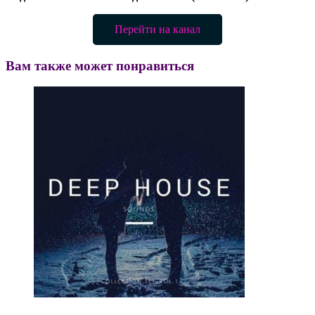
Перейти на канал
Вам также может понравиться