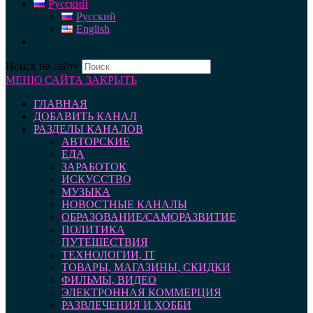
Русский
Русский
English
Поиск на сайте
МЕНЮ САЙТА
ЗАКРЫТЬ
ГЛАВНАЯ
ДОБАВИТЬ КАНАЛ
РАЗДЕЛЫ КАНАЛОВ
АВТОРСКИЕ
ЕДА
ЗАРАБОТОК
ИСКУССТВО
МУЗЫКА
НОВОСТНЫЕ КАНАЛЫ
ОБРАЗОВАНИЕ/САМОРАЗВИТИЕ
ПОЛИТИКА
ПУТЕШЕСТВИЯ
ТЕХНОЛОГИИ, IT
ТОВАРЫ, МАГАЗИНЫ, СКИДКИ
ФИЛЬМЫ, ВИДЕО
ЭЛЕКТРОННАЯ КОММЕРЦИЯ
РАЗВЛЕЧЕНИЯ И ХОББИ