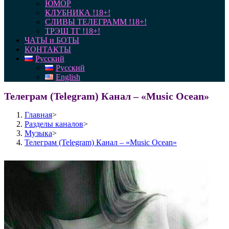
ЮМОР
КЛУБНИКА !18+!
СЛИВЫ ТЕЛЕГРАММ !18+!
ТРЭШ ТГ !18+!
ЧАТЫ и БОТЫ
КОНТАКТЫ
Русский
Русский
English
Телеграм (Telegram) Канал – «Music Ocean»
Главная
>
Разделы каналов
>
Музыка
>
Телеграм (Telegram) Канал – «Music Ocean»