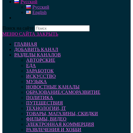
Русский
Русский
English
Поиск на сайте
МЕНЮ САЙТА
ЗАКРЫТЬ
ГЛАВНАЯ
ДОБАВИТЬ КАНАЛ
РАЗДЕЛЫ КАНАЛОВ
АВТОРСКИЕ
ЕДА
ЗАРАБОТОК
ИСКУССТВО
МУЗЫКА
НОВОСТНЫЕ КАНАЛЫ
ОБРАЗОВАНИЕ/САМОРАЗВИТИЕ
ПОЛИТИКА
ПУТЕШЕСТВИЯ
ТЕХНОЛОГИИ, IT
ТОВАРЫ, МАГАЗИНЫ, СКИДКИ
ФИЛЬМЫ, ВИДЕО
ЭЛЕКТРОННАЯ КОММЕРЦИЯ
РАЗВЛЕЧЕНИЯ И ХОББИ