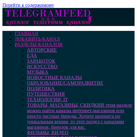
Перейти к содержимому
ГЛАВНАЯ
ДОБАВИТЬ КАНАЛ
РАЗДЕЛЫ КАНАЛОВ
АВТОРСКИЕ
ЕДА
ЗАРАБОТОК
ИСКУССТВО
МУЗЫКА
НОВОСТНЫЕ КАНАЛЫ
ОБРАЗОВАНИЕ/САМОРАЗВИТИЕ
ПОЛИТИКА
ПУТЕШЕСТВИЯ
ТЕХНОЛОГИИ, IT
ТОВАРЫ, МАГАЗИНЫ, СКИДКИ
В этом разделе
можно найти каналы интернет-магазинов или
просто частные бренды. Хотите шопинга по
уникальным вещам, то этот раздел с каналами
магазинов, брендов для вас.
ФИЛЬМЫ, ВИДЕО