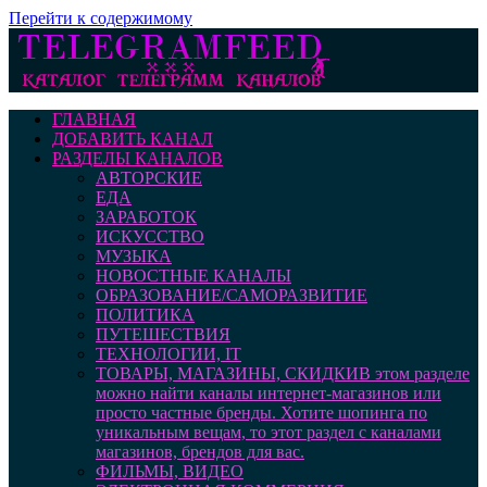
Перейти к содержимому
ГЛАВНАЯ
ДОБАВИТЬ КАНАЛ
РАЗДЕЛЫ КАНАЛОВ
АВТОРСКИЕ
ЕДА
ЗАРАБОТОК
ИСКУССТВО
МУЗЫКА
НОВОСТНЫЕ КАНАЛЫ
ОБРАЗОВАНИЕ/САМОРАЗВИТИЕ
ПОЛИТИКА
ПУТЕШЕСТВИЯ
ТЕХНОЛОГИИ, IT
ТОВАРЫ, МАГАЗИНЫ, СКИДКИ
В этом разделе
можно найти каналы интернет-магазинов или
просто частные бренды. Хотите шопинга по
уникальным вещам, то этот раздел с каналами
магазинов, брендов для вас.
ФИЛЬМЫ, ВИДЕО