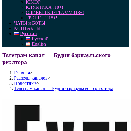
ЮМОР
КЛУБНИКА !18+!
СЛИВЫ ТЕЛЕГРАММ !18+!
ТРЭШ ТГ !18+!
ЧАТЫ и БОТЫ
КОНТАКТЫ
Русский
Русский
English
Телеграм канал — Будни барнаульского
риэлтора
Главная
>
Разделы каналов
>
Новостные
>
Телеграм канал — Будни барнаульского риэлтора