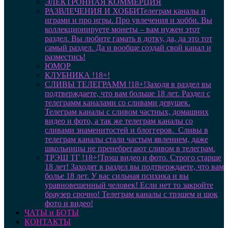
ЭЛЕКТРОННАЯ КОММЕРЦИЯ
РАЗВЛЕЧЕНИЯ И ХОББИ
Телеграм каналы и
играми и про игры. Про увлечения и хобби. Вы
коллекционируете монеты – вам нужен этот
раздел. Вы любите гамать в дотку, да, да это тот
самый раздел. Да и вообще создай свой канал и
разместись!
ЮМОР
КЛУБНИКА !18+!
СЛИВЫ ТЕЛЕГРАММ !18+!
Заходя в раздел вы
подтверждаете, что вам больше 18 лет. Раздел с
телеграмм каналами со сливами девушек.
Телеграм каналы с сливом частных, домашних
видео и фото, а так же телеграм каналы со
сливами знаменитостей и блоггеров. Сливы в
телеграм каналы стали частым явлением, даже
школьницы не пренебрегают сливом в телеграм.
ТРЭШ ТГ !18+!
Трэш видео и фото. Строго старше
18 лет! Заходят в раздел вы подтверждаете, что вам
болье 18 лет. У вас сильная психика и вы
уравновешенный человек! Если нет то закройте
браузер срочно! Телеграм каналы с трэшем и шок
фото и видео!
ЧАТЫ и БОТЫ
КОНТАКТЫ