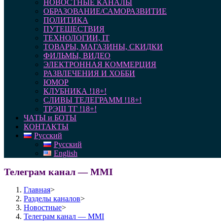
НОВОСТНЫЕ КАНАЛЫ
ОБРАЗОВАНИЕ/САМОРАЗВИТИЕ
ПОЛИТИКА
ПУТЕШЕСТВИЯ
ТЕХНОЛОГИИ, IT
ТОВАРЫ, МАГАЗИНЫ, СКИДКИ
ФИЛЬМЫ, ВИДЕО
ЭЛЕКТРОННАЯ КОММЕРЦИЯ
РАЗВЛЕЧЕНИЯ И ХОББИ
ЮМОР
КЛУБНИКА !18+!
СЛИВЫ ТЕЛЕГРАММ !18+!
ТРЭШ ТГ !18+!
ЧАТЫ и БОТЫ
КОНТАКТЫ
Русский
Русский
English
Телеграм канал — MMI
Главная
>
Разделы каналов
>
Новостные
>
Телеграм канал — MMI