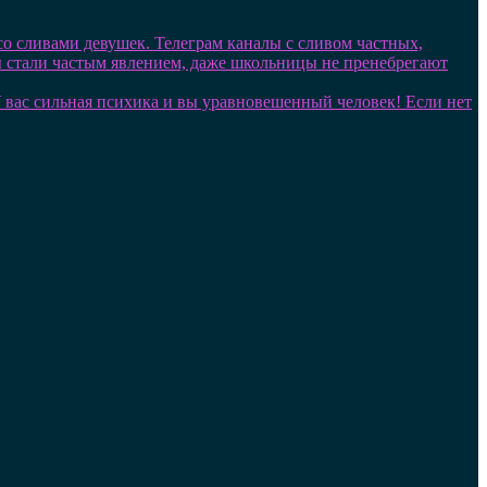
 со сливами девушек. Телеграм каналы с сливом частных,
лы стали частым явлением, даже школьницы не пренебрегают
. У вас сильная психика и вы уравновешенный человек! Если нет