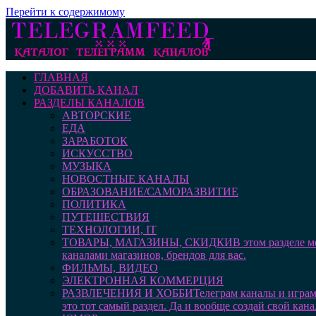
Перейти к содержимому
ГЛАВНАЯ
ДОБАВИТЬ КАНАЛ
РАЗДЕЛЫ КАНАЛОВ
АВТОРСКИЕ
ЕДА
ЗАРАБОТОК
ИСКУССТВО
МУЗЫКА
НОВОСТНЫЕ КАНАЛЫ
ОБРАЗОВАНИЕ/САМОРАЗВИТИЕ
ПОЛИТИКА
ПУТЕШЕСТВИЯ
ТЕХНОЛОГИИ, IT
ТОВАРЫ, МАГАЗИНЫ, СКИДКИ
В этом разделе 
каналами магазинов, брендов для вас.
ФИЛЬМЫ, ВИДЕО
ЭЛЕКТРОННАЯ КОММЕРЦИЯ
РАЗВЛЕЧЕНИЯ И ХОББИ
Телеграм каналы и играм
это тот самый раздел. Да и вообще создай свой кана