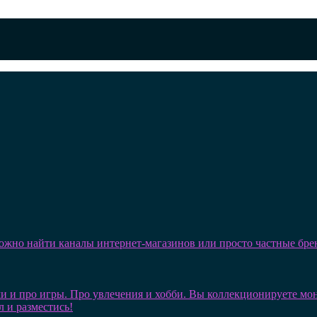
можно найти каналы интернет-магазинов или просто частные бре
и и про игры. Про увлечения и хобби. Вы коллекционируете монет
л и разместись!