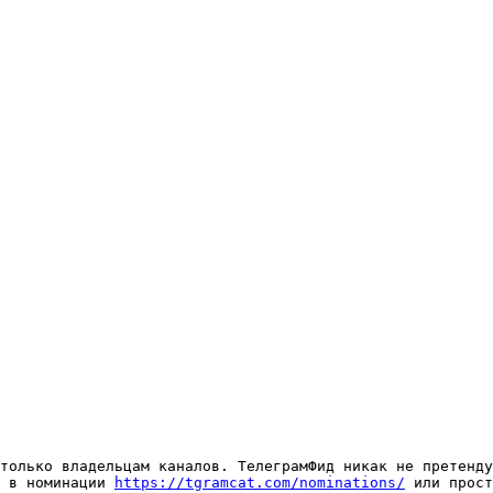
только владельцам каналов. ТелеграмФид никак не претенду
 в номинации 
https://tgramcat.com/nominations/
 или прост