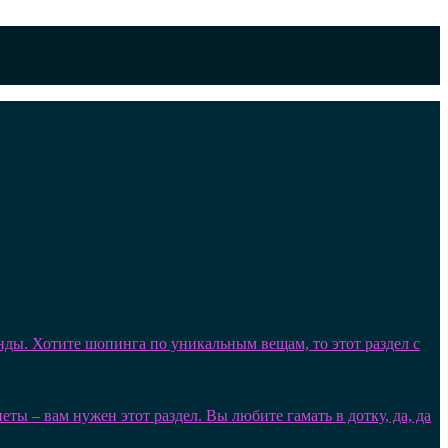
нды. Хотите шопинга по уникальным вещам, то этот раздел с
ы – вам нужен этот раздел. Вы любите гамать в дотку, да, да