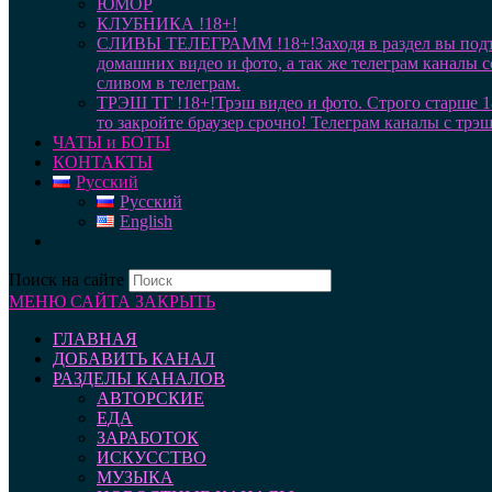
ЮМОР
КЛУБНИКА !18+!
СЛИВЫ ТЕЛЕГРАММ !18+!
Заходя в раздел вы под
домашних видео и фото, а так же телеграм каналы 
сливом в телеграм.
ТРЭШ ТГ !18+!
Трэш видео и фото. Строго старше 1
то закройте браузер срочно! Телеграм каналы с трэ
ЧАТЫ и БОТЫ
КОНТАКТЫ
Русский
Русский
English
Поиск на сайте
МЕНЮ САЙТА
ЗАКРЫТЬ
ГЛАВНАЯ
ДОБАВИТЬ КАНАЛ
РАЗДЕЛЫ КАНАЛОВ
АВТОРСКИЕ
ЕДА
ЗАРАБОТОК
ИСКУССТВО
МУЗЫКА