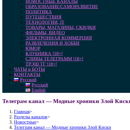
НОВОСТНЫЕ КАНАЛЫ
ОБРАЗОВАНИЕ/САМОРАЗВИТИЕ
ПОЛИТИКА
ПУТЕШЕСТВИЯ
ТЕХНОЛОГИИ, IT
ТОВАРЫ, МАГАЗИНЫ, СКИДКИ
ФИЛЬМЫ, ВИДЕО
ЭЛЕКТРОННАЯ КОММЕРЦИЯ
РАЗВЛЕЧЕНИЯ И ХОББИ
ЮМОР
КЛУБНИКА !18+!
СЛИВЫ ТЕЛЕГРАММ !18+!
ТРЭШ ТГ !18+!
ЧАТЫ и БОТЫ
КОНТАКТЫ
Русский
Русский
English
Телеграм канал — Модные хроники Злой Киск
Главная
>
Разделы каналов
>
Новостные
>
Телеграм канал — Модные хроники Злой Киски