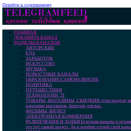
Перейти к содержимому
ГЛАВНАЯ
ДОБАВИТЬ КАНАЛ
РАЗДЕЛЫ КАНАЛОВ
АВТОРСКИЕ
ЕДА
ЗАРАБОТОК
ИСКУССТВО
МУЗЫКА
НОВОСТНЫЕ КАНАЛЫ
ОБРАЗОВАНИЕ/САМОРАЗВИТИЕ
ПОЛИТИКА
ПУТЕШЕСТВИЯ
ТЕХНОЛОГИИ, IT
ТОВАРЫ, МАГАЗИНЫ, СКИДКИ
В этом разделе 
каналами магазинов, брендов для вас.
ФИЛЬМЫ, ВИДЕО
ЭЛЕКТРОННАЯ КОММЕРЦИЯ
РАЗВЛЕЧЕНИЯ И ХОББИ
Телеграм каналы и играм
это тот самый раздел. Да и вообще создай свой кана