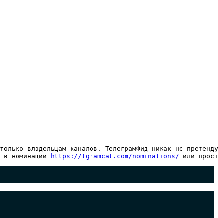
только владельцам каналов. ТелеграмФид никак не претенду
 в номинации 
https://tgramcat.com/nominations/
 или прост