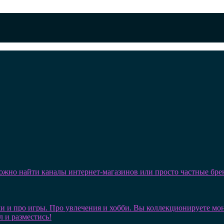
можно найти каналы интернет-магазинов или просто частные бре
и и про игры. Про увлечения и хобби. Вы коллекционируете монет
л и разместись!