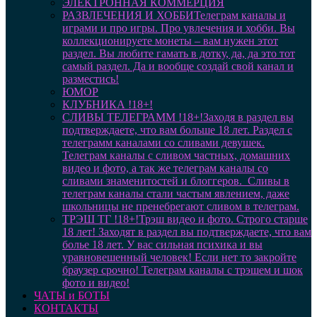
ЭЛЕКТРОННАЯ КОММЕРЦИЯ
РАЗВЛЕЧЕНИЯ И ХОББИ
Телеграм каналы и
играми и про игры. Про увлечения и хобби. Вы
коллекционируете монеты – вам нужен этот
раздел. Вы любите гамать в дотку, да, да это тот
самый раздел. Да и вообще создай свой канал и
разместись!
ЮМОР
КЛУБНИКА !18+!
СЛИВЫ ТЕЛЕГРАММ !18+!
Заходя в раздел вы
подтверждаете, что вам больше 18 лет. Раздел с
телеграмм каналами со сливами девушек.
Телеграм каналы с сливом частных, домашних
видео и фото, а так же телеграм каналы со
сливами знаменитостей и блоггеров. Сливы в
телеграм каналы стали частым явлением, даже
школьницы не пренебрегают сливом в телеграм.
ТРЭШ ТГ !18+!
Трэш видео и фото. Строго старше
18 лет! Заходят в раздел вы подтверждаете, что вам
болье 18 лет. У вас сильная психика и вы
уравновешенный человек! Если нет то закройте
браузер срочно! Телеграм каналы с трэшем и шок
фото и видео!
ЧАТЫ и БОТЫ
КОНТАКТЫ