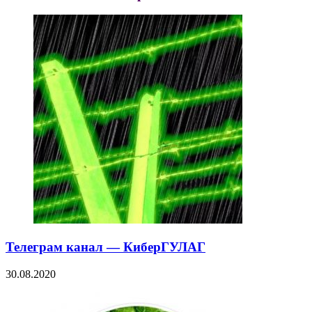
Телеграм канал — КиберГУЛАГ
30.08.2020