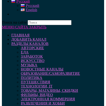
Русский
Русский
English
Поиск на сайте
МЕНЮ САЙТА
ЗАКРЫТЬ
ГЛАВНАЯ
ДОБАВИТЬ КАНАЛ
РАЗДЕЛЫ КАНАЛОВ
АВТОРСКИЕ
ЕДА
ЗАРАБОТОК
ИСКУССТВО
МУЗЫКА
НОВОСТНЫЕ КАНАЛЫ
ОБРАЗОВАНИЕ/САМОРАЗВИТИЕ
ПОЛИТИКА
ПУТЕШЕСТВИЯ
ТЕХНОЛОГИИ, IT
ТОВАРЫ, МАГАЗИНЫ, СКИДКИ
ФИЛЬМЫ, ВИДЕО
ЭЛЕКТРОННАЯ КОММЕРЦИЯ
РАЗВЛЕЧЕНИЯ И ХОББИ