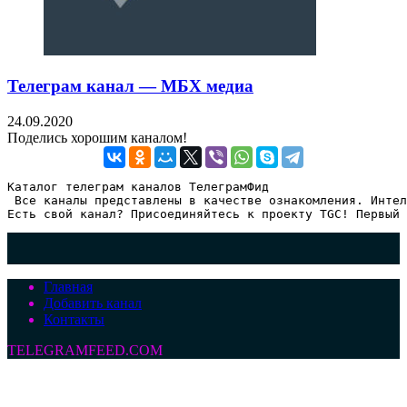
Телеграм канал — МБХ медиа
24.09.2020
Поделись хорошим каналом!
Каталог телеграм каналов ТелеграмФид

 Все каналы представлены в качестве ознакомления. Интел
Есть свой канал? Присоединяйтесь к проекту TGC! Первый 
Главная
Добавить канал
Контакты
TELEGRAMFEED.COM