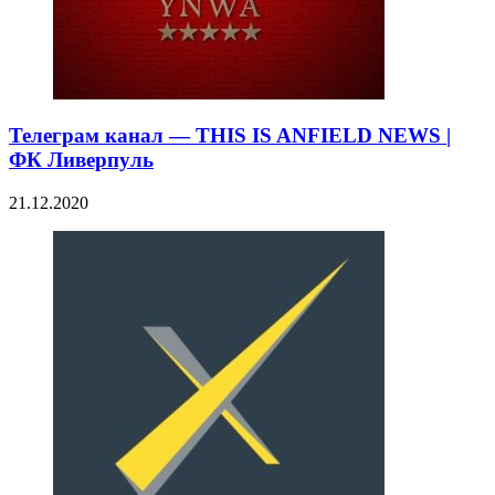
Телеграм канал — THIS IS ANFIELD NEWS |
ФК Ливерпуль
21.12.2020