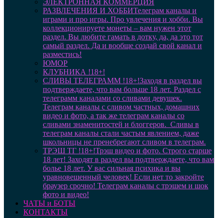
ЭЛЕКТРОННАЯ КОММЕРЦИЯ
РАЗВЛЕЧЕНИЯ И ХОББИ
Телеграм каналы и
играми и про игры. Про увлечения и хобби. Вы
коллекционируете монеты – вам нужен этот
раздел. Вы любите гамать в дотку, да, да это тот
самый раздел. Да и вообще создай свой канал и
разместись!
ЮМОР
КЛУБНИКА !18+!
СЛИВЫ ТЕЛЕГРАММ !18+!
Заходя в раздел вы
подтверждаете, что вам больше 18 лет. Раздел с
телеграмм каналами со сливами девушек.
Телеграм каналы с сливом частных, домашних
видео и фото, а так же телеграм каналы со
сливами знаменитостей и блоггеров. Сливы в
телеграм каналы стали частым явлением, даже
школьницы не пренебрегают сливом в телеграм.
ТРЭШ ТГ !18+!
Трэш видео и фото. Строго старше
18 лет! Заходят в раздел вы подтверждаете, что вам
болье 18 лет. У вас сильная психика и вы
уравновешенный человек! Если нет то закройте
браузер срочно! Телеграм каналы с трэшем и шок
фото и видео!
ЧАТЫ и БОТЫ
КОНТАКТЫ