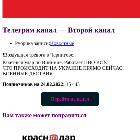
Телеграм канал — Второй канал
Рубрика записи:
Новостные
❗️Воздушная тревога в Чернигове.
Ракетный удар по Виннице. Работает ПВО ВСУ.
ЧТО ПРОИСХОДИТ НА УКРАИНЕ ПРЯМО СЕЙЧАС.
ВОЕННЫЕ ДЕСТВИЯ.
Подписчиков на 24.02.2022:
15 443
Перейти на канал
Вам также может понравиться