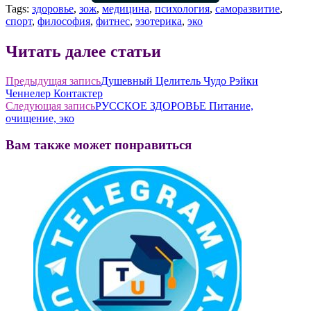
Tags:
здоровье
,
зож
,
медицина
,
психология
,
саморазвитие
,
спорт
,
философия
,
фитнес
,
эзотерика
,
эко
Читать далее статьи
Предыдущая запись
Душевный Целитель Чудо Рэйки
Ченнелер Контактер
Следующая запись
РУССКОЕ ЗДОРОВЬЕ Питание,
очищение, эко
Вам также может понравиться