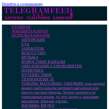
Перейти к содержимому
ГЛАВНАЯ
ДОБАВИТЬ КАНАЛ
РАЗДЕЛЫ КАНАЛОВ
АВТОРСКИЕ
ЕДА
ЗАРАБОТОК
ИСКУССТВО
МУЗЫКА
НОВОСТНЫЕ КАНАЛЫ
ОБРАЗОВАНИЕ/САМОРАЗВИТИЕ
ПОЛИТИКА
ПУТЕШЕСТВИЯ
ТЕХНОЛОГИИ, IT
ТОВАРЫ, МАГАЗИНЫ, СКИДКИ
В этом разделе
можно найти каналы интернет-магазинов или
просто частные бренды. Хотите шопинга по
уникальным вещам, то этот раздел с каналами
магазинов, брендов для вас.
ФИЛЬМЫ, ВИДЕО