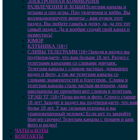
ЭЛЕКТРОННАЯ КОММЕРЦИЯ
РАЗВЛЕЧЕНИЯ И ХОББИ
Телеграм каналы и
играми и про игры. Про увлечения и хобби. Вы
коллекционируете монеты – вам нужен этот
раздел. Вы любите гамать в дотку, да, да это тот
самый раздел. Да и вообще создай свой канал и
разместись!
ЮМОР
КЛУБНИКА !18+!
СЛИВЫ ТЕЛЕГРАММ !18+!
Заходя в раздел вы
подтверждаете, что вам больше 18 лет. Раздел с
телеграмм каналами со сливами девушек.
Телеграм каналы с сливом частных, домашних
видео и фото, а так же телеграм каналы со
сливами знаменитостей и блоггеров. Сливы в
телеграм каналы стали частым явлением, даже
школьницы не пренебрегают сливом в телеграм.
ТРЭШ ТГ !18+!
Трэш видео и фото. Строго старше
18 лет! Заходят в раздел вы подтверждаете, что вам
болье 18 лет. У вас сильная психика и вы
уравновешенный человек! Если нет то закройте
браузер срочно! Телеграм каналы с трэшем и шок
фото и видео!
ЧАТЫ и БОТЫ
КОНТАКТЫ