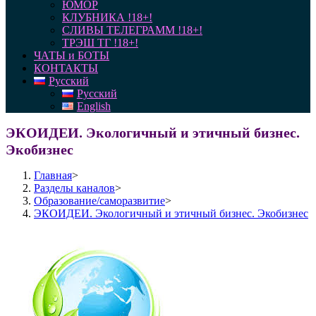
ЮМОР
КЛУБНИКА !18+!
СЛИВЫ ТЕЛЕГРАММ !18+!
ТРЭШ ТГ !18+!
ЧАТЫ и БОТЫ
КОНТАКТЫ
Русский
Русский
English
ЭКОИДЕИ. Экологичный и этичный бизнес.
Экобизнес
Главная
>
Разделы каналов
>
Образование/саморазвитие
>
ЭКОИДЕИ. Экологичный и этичный бизнес. Экобизнес