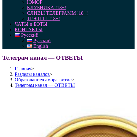
ЮМОР
КЛУБНИКА !18+!
СЛИВЫ ТЕЛЕГРАММ !18+!
ТРЭШ ТГ !18+!
ЧАТЫ и БОТЫ
КОНТАКТЫ
Русский
Русский
English
Телеграм канал — ОТВЕТЫ
Главная
>
Разделы каналов
>
Образование/саморазвитие
>
Телеграм канал — ОТВЕТЫ