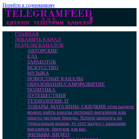
Перейти к содержимому
ГЛАВНАЯ
ДОБАВИТЬ КАНАЛ
РАЗДЕЛЫ КАНАЛОВ
АВТОРСКИЕ
ЕДА
ЗАРАБОТОК
ИСКУССТВО
МУЗЫКА
НОВОСТНЫЕ КАНАЛЫ
ОБРАЗОВАНИЕ/САМОРАЗВИТИЕ
ПОЛИТИКА
ПУТЕШЕСТВИЯ
ТЕХНОЛОГИИ, IT
ТОВАРЫ, МАГАЗИНЫ, СКИДКИ
В этом разделе
можно найти каналы интернет-магазинов или
просто частные бренды. Хотите шопинга по
уникальным вещам, то этот раздел с каналами
магазинов, брендов для вас.
ФИЛЬМЫ, ВИДЕО