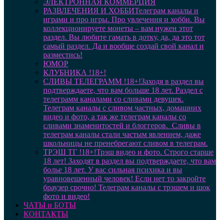
ЭЛЕКТРОННАЯ КОММЕРЦИЯ
РАЗВЛЕЧЕНИЯ И ХОББИ
Телеграм каналы и
играми и про игры. Про увлечения и хобби. Вы
коллекционируете монеты – вам нужен этот
раздел. Вы любите гамать в дотку, да, да это тот
самый раздел. Да и вообще создай свой канал и
разместись!
ЮМОР
КЛУБНИКА !18+!
СЛИВЫ ТЕЛЕГРАММ !18+!
Заходя в раздел вы
подтверждаете, что вам больше 18 лет. Раздел с
телеграмм каналами со сливами девушек.
Телеграм каналы с сливом частных, домашних
видео и фото, а так же телеграм каналы со
сливами знаменитостей и блоггеров. Сливы в
телеграм каналы стали частым явлением, даже
школьницы не пренебрегают сливом в телеграм.
ТРЭШ ТГ !18+!
Трэш видео и фото. Строго старше
18 лет! Заходят в раздел вы подтверждаете, что вам
болье 18 лет. У вас сильная психика и вы
уравновешенный человек! Если нет то закройте
браузер срочно! Телеграм каналы с трэшем и шок
фото и видео!
ЧАТЫ и БОТЫ
КОНТАКТЫ