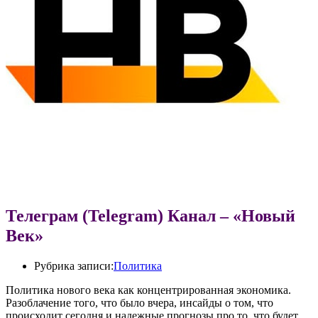
Телеграм (Telegram) Канал – «Новый
Век»
Рубрика записи:
Политика
Политика нового века как концентрированная экономика.
Разоблачение того, что было вчера, инсайды о том, что
происходит сегодня и надежные прогнозы про то, что будет