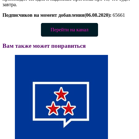
завтра.
Подписчиков на момент добавления(06.08.2020):
65661
Перейти на канал
Вам также может понравиться