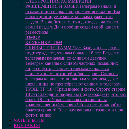
ЭЛЕКТРОННАЯ КОММЕРЦИЯ
РАЗВЛЕЧЕНИЯ И ХОББИ
Телеграм каналы и
играми и про игры. Про увлечения и хобби. Вы
коллекционируете монеты – вам нужен этот
раздел. Вы любите гамать в дотку, да, да это тот
самый раздел. Да и вообще создай свой канал и
разместись!
ЮМОР
КЛУБНИКА !18+!
СЛИВЫ ТЕЛЕГРАММ !18+!
Заходя в раздел вы
подтверждаете, что вам больше 18 лет. Раздел с
телеграмм каналами со сливами девушек.
Телеграм каналы с сливом частных, домашних
видео и фото, а так же телеграм каналы со
сливами знаменитостей и блоггеров. Сливы в
телеграм каналы стали частым явлением, даже
школьницы не пренебрегают сливом в телеграм.
ТРЭШ ТГ !18+!
Трэш видео и фото. Строго старше
18 лет! Заходят в раздел вы подтверждаете, что вам
болье 18 лет. У вас сильная психика и вы
уравновешенный человек! Если нет то закройте
браузер срочно! Телеграм каналы с трэшем и шок
фото и видео!
ЧАТЫ и БОТЫ
КОНТАКТЫ