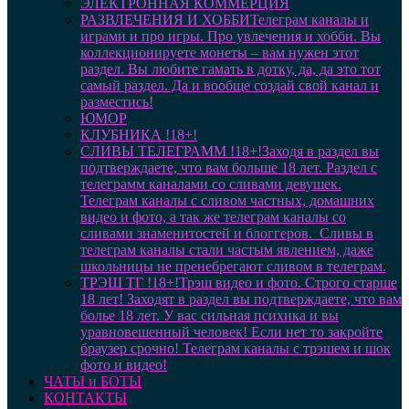
ЭЛЕКТРОННАЯ КОММЕРЦИЯ
РАЗВЛЕЧЕНИЯ И ХОББИ
Телеграм каналы и
играми и про игры. Про увлечения и хобби. Вы
коллекционируете монеты – вам нужен этот
раздел. Вы любите гамать в дотку, да, да это тот
самый раздел. Да и вообще создай свой канал и
разместись!
ЮМОР
КЛУБНИКА !18+!
СЛИВЫ ТЕЛЕГРАММ !18+!
Заходя в раздел вы
подтверждаете, что вам больше 18 лет. Раздел с
телеграмм каналами со сливами девушек.
Телеграм каналы с сливом частных, домашних
видео и фото, а так же телеграм каналы со
сливами знаменитостей и блоггеров. Сливы в
телеграм каналы стали частым явлением, даже
школьницы не пренебрегают сливом в телеграм.
ТРЭШ ТГ !18+!
Трэш видео и фото. Строго старше
18 лет! Заходят в раздел вы подтверждаете, что вам
болье 18 лет. У вас сильная психика и вы
уравновешенный человек! Если нет то закройте
браузер срочно! Телеграм каналы с трэшем и шок
фото и видео!
ЧАТЫ и БОТЫ
КОНТАКТЫ