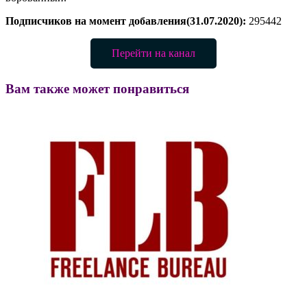
Подписчиков на момент добавления(31.07.2020):
295442
Перейти на канал
Вам также может понравиться