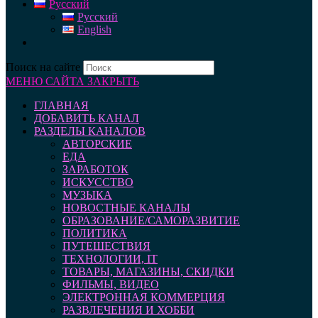
Русский
Русский
English
Поиск на сайте
МЕНЮ САЙТА
ЗАКРЫТЬ
ГЛАВНАЯ
ДОБАВИТЬ КАНАЛ
РАЗДЕЛЫ КАНАЛОВ
АВТОРСКИЕ
ЕДА
ЗАРАБОТОК
ИСКУССТВО
МУЗЫКА
НОВОСТНЫЕ КАНАЛЫ
ОБРАЗОВАНИЕ/САМОРАЗВИТИЕ
ПОЛИТИКА
ПУТЕШЕСТВИЯ
ТЕХНОЛОГИИ, IT
ТОВАРЫ, МАГАЗИНЫ, СКИДКИ
ФИЛЬМЫ, ВИДЕО
ЭЛЕКТРОННАЯ КОММЕРЦИЯ
РАЗВЛЕЧЕНИЯ И ХОББИ