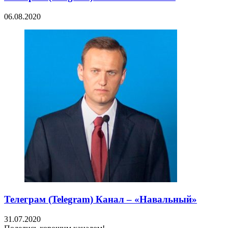
06.08.2020
Телеграм (Telegram) Канал – «Навальный»
31.07.2020