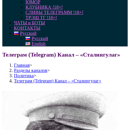
ЮМОР
КЛУБНИКА !18+!
СЛИВЫ ТЕЛЕГРАММ !18+!
ТРЭШ ТГ !18+!
ЧАТЫ и БОТЫ
КОНТАКТЫ
Русский
Русский
English
Телеграм (Telegram) Канал – «Сталингулаг»
Главная
>
Разделы каналов
>
Политика
>
Телеграм (Telegram) Канал – «Сталингулаг»