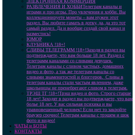
ЭЛЕКТРОННАЯ КОММЕРЦИЯ
РАЗВЛЕЧЕНИЯ И ХОББИ
Телеграм каналы и
играми и про игры. Про увлечения и хобби. Вы
коллекционируете монеты – вам нужен этот
раздел. Вы любите гамать в дотку, да, да это тот
самый раздел. Да и вообще создай свой канал и
разместись!
ЮМОР
КЛУБНИКА !18+!
СЛИВЫ ТЕЛЕГРАММ !18+!
Заходя в раздел вы
подтверждаете, что вам больше 18 лет. Раздел с
телеграмм каналами со сливами девушек.
Телеграм каналы с сливом частных, домашних
видео и фото, а так же телеграм каналы со
сливами знаменитостей и блоггеров. Сливы в
телеграм каналы стали частым явлением, даже
школьницы не пренебрегают сливом в телеграм.
ТРЭШ ТГ !18+!
Трэш видео и фото. Строго старше
18 лет! Заходят в раздел вы подтверждаете, что вам
болье 18 лет. У вас сильная психика и вы
уравновешенный человек! Если нет то закройте
браузер срочно! Телеграм каналы с трэшем и шок
фото и видео!
ЧАТЫ и БОТЫ
КОНТАКТЫ