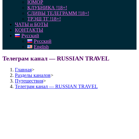
ЮМОР
КЛУБНИКА !18+!
СЛИВЫ ТЕЛЕГРАММ !18+!
ТРЭШ ТГ !18+!
ЧАТЫ и БОТЫ
КОНТАКТЫ
Русский
Русский
English
Телеграм канал — RUSSIAN TRAVEL
Главная
>
Разделы каналов
>
Путешествия
>
Телеграм канал — RUSSIAN TRAVEL