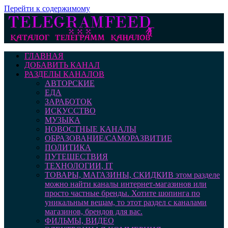
Перейти к содержимому
ГЛАВНАЯ
ДОБАВИТЬ КАНАЛ
РАЗДЕЛЫ КАНАЛОВ
АВТОРСКИЕ
ЕДА
ЗАРАБОТОК
ИСКУССТВО
МУЗЫКА
НОВОСТНЫЕ КАНАЛЫ
ОБРАЗОВАНИЕ/САМОРАЗВИТИЕ
ПОЛИТИКА
ПУТЕШЕСТВИЯ
ТЕХНОЛОГИИ, IT
ТОВАРЫ, МАГАЗИНЫ, СКИДКИ
В этом разделе
можно найти каналы интернет-магазинов или
просто частные бренды. Хотите шопинга по
уникальным вещам, то этот раздел с каналами
магазинов, брендов для вас.
ФИЛЬМЫ, ВИДЕО