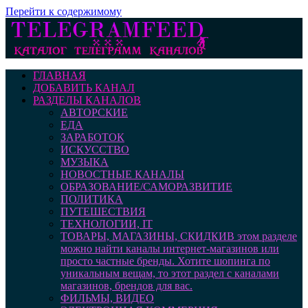
Перейти к содержимому
ГЛАВНАЯ
ДОБАВИТЬ КАНАЛ
РАЗДЕЛЫ КАНАЛОВ
АВТОРСКИЕ
ЕДА
ЗАРАБОТОК
ИСКУССТВО
МУЗЫКА
НОВОСТНЫЕ КАНАЛЫ
ОБРАЗОВАНИЕ/САМОРАЗВИТИЕ
ПОЛИТИКА
ПУТЕШЕСТВИЯ
ТЕХНОЛОГИИ, IT
ТОВАРЫ, МАГАЗИНЫ, СКИДКИ
В этом разделе
можно найти каналы интернет-магазинов или
просто частные бренды. Хотите шопинга по
уникальным вещам, то этот раздел с каналами
магазинов, брендов для вас.
ФИЛЬМЫ, ВИДЕО