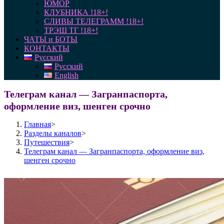
ЮМОР
КЛУБНИКА !18+!
СЛИВЫ ТЕЛЕГРАММ !18+!
ТРЭШ ТГ !18+!
ЧАТЫ и БОТЫ
КОНТАКТЫ
Русский
Русский
English
Телеграм канал — Загранпаспорта,
оформление виз, шенген срочно
Главная
>
Разделы каналов
>
Путешествия
>
Телеграм канал — Загранпаспорта, оформление виз,
шенген срочно