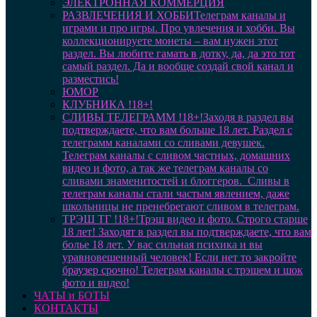
ЭЛЕКТРОННАЯ КОММЕРЦИЯ
РАЗВЛЕЧЕНИЯ И ХОББИ
Телеграм каналы и
играми и про игры. Про увлечения и хобби. Вы
коллекционируете монеты – вам нужен этот
раздел. Вы любите гамать в дотку, да, да это тот
самый раздел. Да и вообще создай свой канал и
разместись!
ЮМОР
КЛУБНИКА !18+!
СЛИВЫ ТЕЛЕГРАММ !18+!
Заходя в раздел вы
подтверждаете, что вам больше 18 лет. Раздел с
телеграмм каналами со сливами девушек.
Телеграм каналы с сливом частных, домашних
видео и фото, а так же телеграм каналы со
сливами знаменитостей и блоггеров. Сливы в
телеграм каналы стали частым явлением, даже
школьницы не пренебрегают сливом в телеграм.
ТРЭШ ТГ !18+!
Трэш видео и фото. Строго старше
18 лет! Заходят в раздел вы подтверждаете, что вам
болье 18 лет. У вас сильная психика и вы
уравновешенный человек! Если нет то закройте
браузер срочно! Телеграм каналы с трэшем и шок
фото и видео!
ЧАТЫ и БОТЫ
КОНТАКТЫ