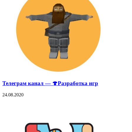
Телеграм канал — 🍄Разработка игр
24.08.2020