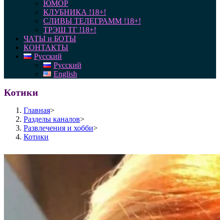
ЮМОР
КЛУБНИКА !18+!
СЛИВЫ ТЕЛЕГРАММ !18+!
ТРЭШ ТГ !18+!
ЧАТЫ и БОТЫ
КОНТАКТЫ
Русский
Русский
English
Котики
Главная
>
Разделы каналов
>
Развлечения и хобби
>
Котики