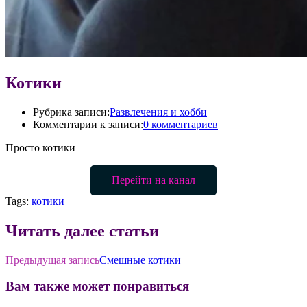
Котики
Рубрика записи:
Развлечения и хобби
Комментарии к записи:
0 комментариев
Просто котики
Перейти на канал
Tags:
котики
Читать далее статьи
Предыдущая запись
Смешные котики
Вам также может понравиться