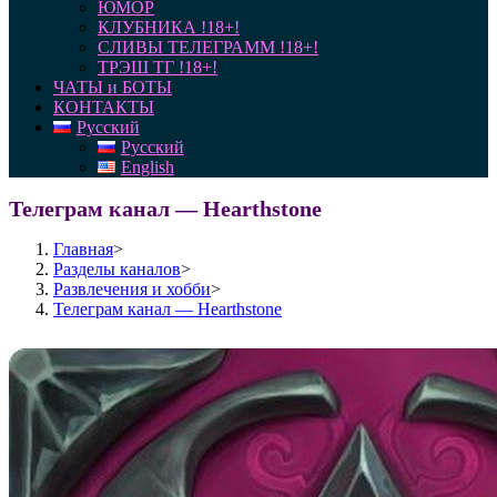
ЮМОР
КЛУБНИКА !18+!
СЛИВЫ ТЕЛЕГРАММ !18+!
ТРЭШ ТГ !18+!
ЧАТЫ и БОТЫ
КОНТАКТЫ
Русский
Русский
English
Телеграм канал — Hearthstone
Главная
>
Разделы каналов
>
Развлечения и хобби
>
Телеграм канал — Hearthstone