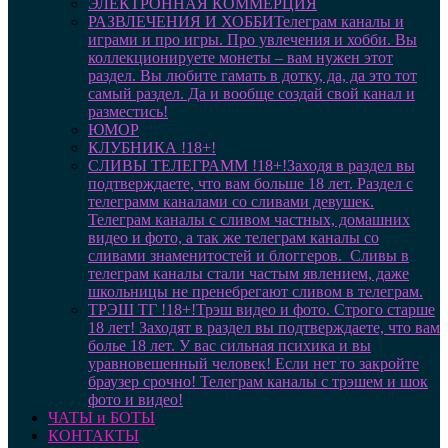
ЭЛЕКТРОННАЯ КОММЕРЦИЯ
РАЗВЛЕЧЕНИЯ И ХОББИ
Телеграм каналы и
играми и про игры. Про увлечения и хобби. Вы
коллекционируете монеты – вам нужен этот
раздел. Вы любите гамать в дотку, да, да это тот
самый раздел. Да и вообще создай свой канал и
разместись!
ЮМОР
КЛУБНИКА !18+!
СЛИВЫ ТЕЛЕГРАММ !18+!
Заходя в раздел вы
подтверждаете, что вам больше 18 лет. Раздел с
телеграмм каналами со сливами девушек.
Телеграм каналы с сливом частных, домашних
видео и фото, а так же телеграм каналы со
сливами знаменитостей и блоггеров. Сливы в
телеграм каналы стали частым явлением, даже
школьницы не пренебрегают сливом в телеграм.
ТРЭШ ТГ !18+!
Трэш видео и фото. Строго старше
18 лет! Заходят в раздел вы подтверждаете, что вам
болье 18 лет. У вас сильная психика и вы
уравновешенный человек! Если нет то закройте
браузер срочно! Телеграм каналы с трэшем и шок
фото и видео!
ЧАТЫ и БОТЫ
КОНТАКТЫ