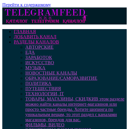
Перейти к содержимому
ГЛАВНАЯ
ДОБАВИТЬ КАНАЛ
РАЗДЕЛЫ КАНАЛОВ
АВТОРСКИЕ
ЕДА
ЗАРАБОТОК
ИСКУССТВО
МУЗЫКА
НОВОСТНЫЕ КАНАЛЫ
ОБРАЗОВАНИЕ/САМОРАЗВИТИЕ
ПОЛИТИКА
ПУТЕШЕСТВИЯ
ТЕХНОЛОГИИ, IT
ТОВАРЫ, МАГАЗИНЫ, СКИДКИ
В этом разделе
можно найти каналы интернет-магазинов или
просто частные бренды. Хотите шопинга по
уникальным вещам, то этот раздел с каналами
магазинов, брендов для вас.
ФИЛЬМЫ, ВИДЕО