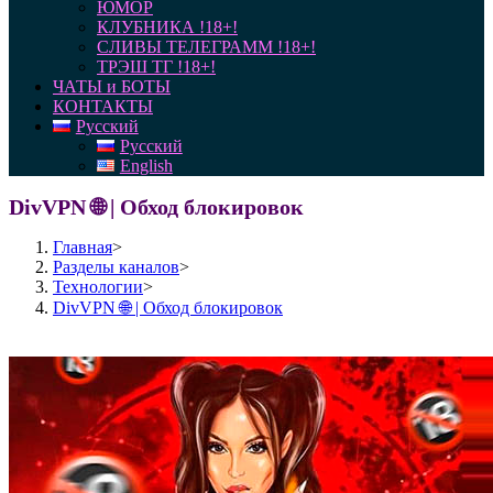
ЮМОР
КЛУБНИКА !18+!
СЛИВЫ ТЕЛЕГРАММ !18+!
ТРЭШ ТГ !18+!
ЧАТЫ и БОТЫ
КОНТАКТЫ
Русский
Русский
English
DivVPN 🌐 | Обход блокировок
Главная
>
Разделы каналов
>
Технологии
>
DivVPN 🌐 | Обход блокировок