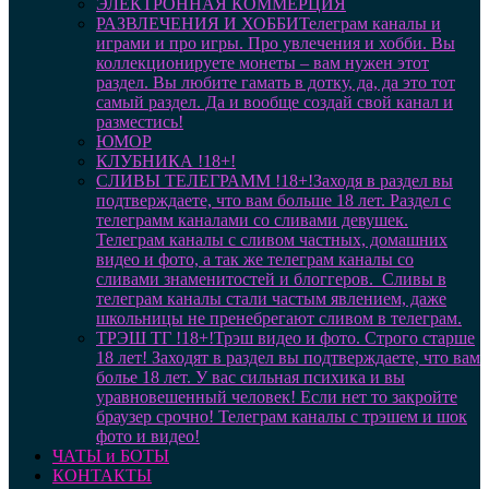
ЭЛЕКТРОННАЯ КОММЕРЦИЯ
РАЗВЛЕЧЕНИЯ И ХОББИ
Телеграм каналы и
играми и про игры. Про увлечения и хобби. Вы
коллекционируете монеты – вам нужен этот
раздел. Вы любите гамать в дотку, да, да это тот
самый раздел. Да и вообще создай свой канал и
разместись!
ЮМОР
КЛУБНИКА !18+!
СЛИВЫ ТЕЛЕГРАММ !18+!
Заходя в раздел вы
подтверждаете, что вам больше 18 лет. Раздел с
телеграмм каналами со сливами девушек.
Телеграм каналы с сливом частных, домашних
видео и фото, а так же телеграм каналы со
сливами знаменитостей и блоггеров. Сливы в
телеграм каналы стали частым явлением, даже
школьницы не пренебрегают сливом в телеграм.
ТРЭШ ТГ !18+!
Трэш видео и фото. Строго старше
18 лет! Заходят в раздел вы подтверждаете, что вам
болье 18 лет. У вас сильная психика и вы
уравновешенный человек! Если нет то закройте
браузер срочно! Телеграм каналы с трэшем и шок
фото и видео!
ЧАТЫ и БОТЫ
КОНТАКТЫ