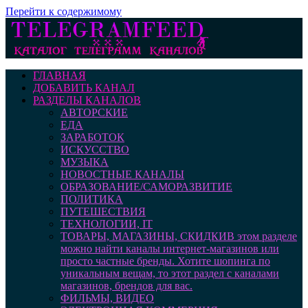
Перейти к содержимому
ГЛАВНАЯ
ДОБАВИТЬ КАНАЛ
РАЗДЕЛЫ КАНАЛОВ
АВТОРСКИЕ
ЕДА
ЗАРАБОТОК
ИСКУССТВО
МУЗЫКА
НОВОСТНЫЕ КАНАЛЫ
ОБРАЗОВАНИЕ/САМОРАЗВИТИЕ
ПОЛИТИКА
ПУТЕШЕСТВИЯ
ТЕХНОЛОГИИ, IT
ТОВАРЫ, МАГАЗИНЫ, СКИДКИ
В этом разделе
можно найти каналы интернет-магазинов или
просто частные бренды. Хотите шопинга по
уникальным вещам, то этот раздел с каналами
магазинов, брендов для вас.
ФИЛЬМЫ, ВИДЕО