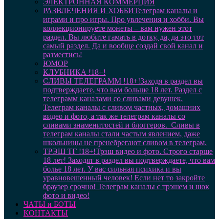
ЭЛЕКТРОННАЯ КОММЕРЦИЯ
РАЗВЛЕЧЕНИЯ И ХОББИ
Телеграм каналы и
играми и про игры. Про увлечения и хобби. Вы
коллекционируете монеты – вам нужен этот
раздел. Вы любите гамать в дотку, да, да это тот
самый раздел. Да и вообще создай свой канал и
разместись!
ЮМОР
КЛУБНИКА !18+!
СЛИВЫ ТЕЛЕГРАММ !18+!
Заходя в раздел вы
подтверждаете, что вам больше 18 лет. Раздел с
телеграмм каналами со сливами девушек.
Телеграм каналы с сливом частных, домашних
видео и фото, а так же телеграм каналы со
сливами знаменитостей и блоггеров. Сливы в
телеграм каналы стали частым явлением, даже
школьницы не пренебрегают сливом в телеграм.
ТРЭШ ТГ !18+!
Трэш видео и фото. Строго старше
18 лет! Заходят в раздел вы подтверждаете, что вам
болье 18 лет. У вас сильная психика и вы
уравновешенный человек! Если нет то закройте
браузер срочно! Телеграм каналы с трэшем и шок
фото и видео!
ЧАТЫ и БОТЫ
КОНТАКТЫ