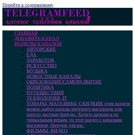
Перейти к содержимому
ГЛАВНАЯ
ДОБАВИТЬ КАНАЛ
РАЗДЕЛЫ КАНАЛОВ
АВТОРСКИЕ
ЕДА
ЗАРАБОТОК
ИСКУССТВО
МУЗЫКА
НОВОСТНЫЕ КАНАЛЫ
ОБРАЗОВАНИЕ/САМОРАЗВИТИЕ
ПОЛИТИКА
ПУТЕШЕСТВИЯ
ТЕХНОЛОГИИ, IT
ТОВАРЫ, МАГАЗИНЫ, СКИДКИ
В этом разделе
можно найти каналы интернет-магазинов или
просто частные бренды. Хотите шопинга по
уникальным вещам, то этот раздел с каналами
магазинов, брендов для вас.
ФИЛЬМЫ, ВИДЕО