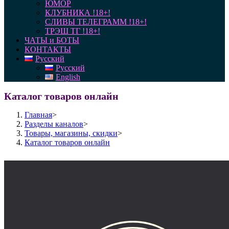
ЮМОР
КЛУБНИКА !18+!
СЛИВЫ ТЕЛЕГРАММ !18+!
ТРЭШ ТГ !18+!
ЧАТЫ и БОТЫ
КОНТАКТЫ
Русский
Русский
English
Каталог товаров онлайн
Главная
>
Разделы каналов
>
Товары, магазины, скидки
>
Каталог товаров онлайн