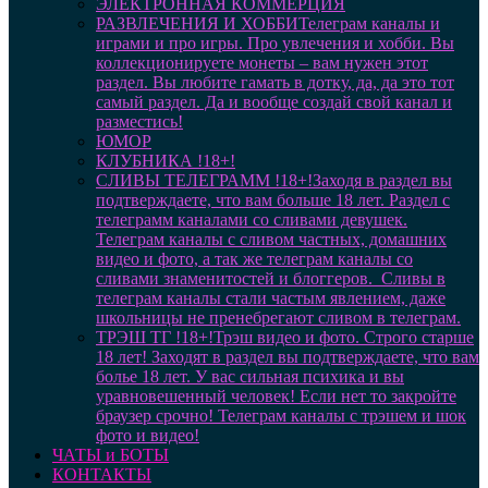
ЭЛЕКТРОННАЯ КОММЕРЦИЯ
РАЗВЛЕЧЕНИЯ И ХОББИ
Телеграм каналы и
играми и про игры. Про увлечения и хобби. Вы
коллекционируете монеты – вам нужен этот
раздел. Вы любите гамать в дотку, да, да это тот
самый раздел. Да и вообще создай свой канал и
разместись!
ЮМОР
КЛУБНИКА !18+!
СЛИВЫ ТЕЛЕГРАММ !18+!
Заходя в раздел вы
подтверждаете, что вам больше 18 лет. Раздел с
телеграмм каналами со сливами девушек.
Телеграм каналы с сливом частных, домашних
видео и фото, а так же телеграм каналы со
сливами знаменитостей и блоггеров. Сливы в
телеграм каналы стали частым явлением, даже
школьницы не пренебрегают сливом в телеграм.
ТРЭШ ТГ !18+!
Трэш видео и фото. Строго старше
18 лет! Заходят в раздел вы подтверждаете, что вам
болье 18 лет. У вас сильная психика и вы
уравновешенный человек! Если нет то закройте
браузер срочно! Телеграм каналы с трэшем и шок
фото и видео!
ЧАТЫ и БОТЫ
КОНТАКТЫ