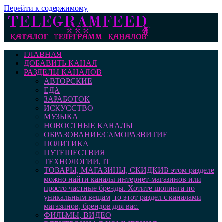
Перейти к содержимому
ГЛАВНАЯ
ДОБАВИТЬ КАНАЛ
РАЗДЕЛЫ КАНАЛОВ
АВТОРСКИЕ
ЕДА
ЗАРАБОТОК
ИСКУССТВО
МУЗЫКА
НОВОСТНЫЕ КАНАЛЫ
ОБРАЗОВАНИЕ/САМОРАЗВИТИЕ
ПОЛИТИКА
ПУТЕШЕСТВИЯ
ТЕХНОЛОГИИ, IT
ТОВАРЫ, МАГАЗИНЫ, СКИДКИ
В этом разделе
можно найти каналы интернет-магазинов или
просто частные бренды. Хотите шопинга по
уникальным вещам, то этот раздел с каналами
магазинов, брендов для вас.
ФИЛЬМЫ, ВИДЕО