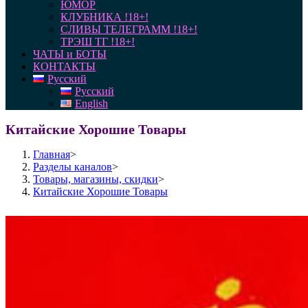
ЮМОР
КЛУБНИКА !18+!
СЛИВЫ ТЕЛЕГРАММ !18+!
ТРЭШ ТГ !18+!
ЧАТЫ и БОТЫ
КОНТАКТЫ
Русский
Русский
English
Китайские Хорошие Товары
Главная
>
Разделы каналов
>
Товары, магазины, скидки
>
Китайские Хорошие Товары