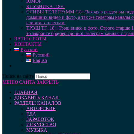
ЮМОР
КЛУБНИКА !18+!
СЛИВЫ ТЕЛЕГРАММ !18+!
Заходя в раздел вы под
домашних видео и фото, а так же телеграм каналы 
сливом в телеграм.
ТРЭШ ТГ !18+!
Трэш видео и фото. Строго старше 1
то закройте браузер срочно! Телеграм каналы с трэ
ЧАТЫ и БОТЫ
КОНТАКТЫ
Русский
Русский
English
Поиск на сайте
МЕНЮ САЙТА
ЗАКРЫТЬ
ГЛАВНАЯ
ДОБАВИТЬ КАНАЛ
РАЗДЕЛЫ КАНАЛОВ
АВТОРСКИЕ
ЕДА
ЗАРАБОТОК
ИСКУССТВО
МУЗЫКА