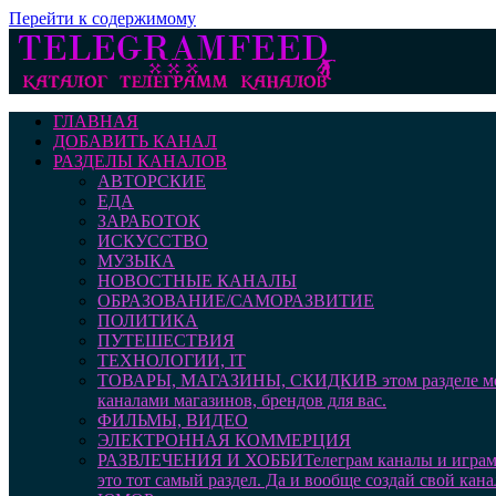
Перейти к содержимому
ГЛАВНАЯ
ДОБАВИТЬ КАНАЛ
РАЗДЕЛЫ КАНАЛОВ
АВТОРСКИЕ
ЕДА
ЗАРАБОТОК
ИСКУССТВО
МУЗЫКА
НОВОСТНЫЕ КАНАЛЫ
ОБРАЗОВАНИЕ/САМОРАЗВИТИЕ
ПОЛИТИКА
ПУТЕШЕСТВИЯ
ТЕХНОЛОГИИ, IT
ТОВАРЫ, МАГАЗИНЫ, СКИДКИ
В этом разделе 
каналами магазинов, брендов для вас.
ФИЛЬМЫ, ВИДЕО
ЭЛЕКТРОННАЯ КОММЕРЦИЯ
РАЗВЛЕЧЕНИЯ И ХОББИ
Телеграм каналы и играм
это тот самый раздел. Да и вообще создай свой кана