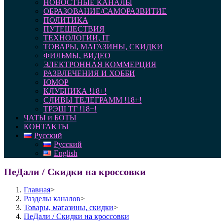
НОВОСТНЫЕ КАНАЛЫ
ОБРАЗОВАНИЕ/САМОРАЗВИТИЕ
ПОЛИТИКА
ПУТЕШЕСТВИЯ
ТЕХНОЛОГИИ, IT
ТОВАРЫ, МАГАЗИНЫ, СКИДКИ
ФИЛЬМЫ, ВИДЕО
ЭЛЕКТРОННАЯ КОММЕРЦИЯ
РАЗВЛЕЧЕНИЯ И ХОББИ
ЮМОР
КЛУБНИКА !18+!
СЛИВЫ ТЕЛЕГРАММ !18+!
ТРЭШ ТГ !18+!
ЧАТЫ и БОТЫ
КОНТАКТЫ
Русский
Русский
English
ПеДали / Скидки на кроссовки
Главная
>
Разделы каналов
>
Товары, магазины, скидки
>
ПеДали / Скидки на кроссовки