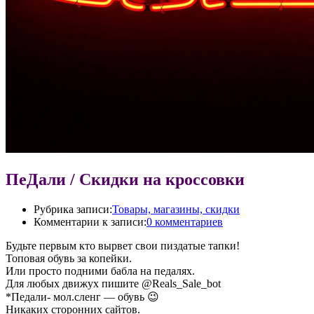
ПеДали / Скидки на кроссовки
Рубрика записи:
Товары, магазины, скидки
Комментарии к записи:
0 комментариев
Будьте первым кто вырвет свои пиздатые тапки!
Топовая обувь за копейки.
Или просто подними бабла на педалях.
Для любых движух пишите @Reals_Sale_bot
*Педали- мол.сленг — обувь 😉
Никаких сторонних сайтов.