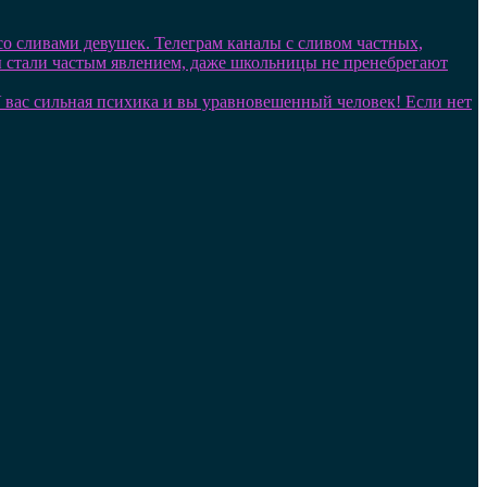
 со сливами девушек. Телеграм каналы с сливом частных,
лы стали частым явлением, даже школьницы не пренебрегают
. У вас сильная психика и вы уравновешенный человек! Если нет