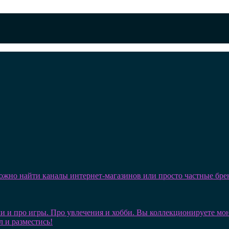
можно найти каналы интернет-магазинов или просто частные бре
и и про игры. Про увлечения и хобби. Вы коллекционируете монет
л и разместись!