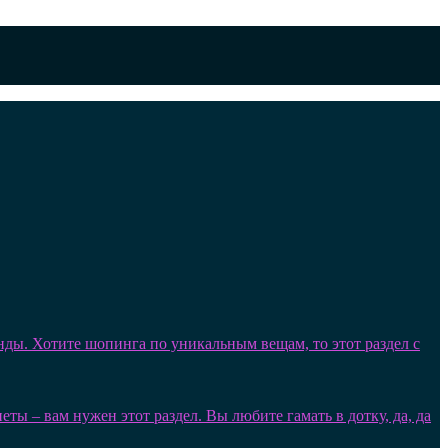
нды. Хотите шопинга по уникальным вещам, то этот раздел с
ы – вам нужен этот раздел. Вы любите гамать в дотку, да, да