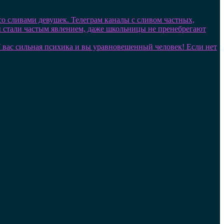
 со сливами девушек. Телеграм каналы с сливом частных,
лы стали частым явлением, даже школьницы не пренебрегают
. У вас сильная психика и вы уравновешенный человек! Если нет