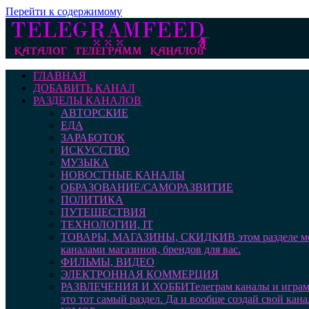
Перейти к содержимому
ГЛАВНАЯ
ДОБАВИТЬ КАНАЛ
РАЗДЕЛЫ КАНАЛОВ
АВТОРСКИЕ
ЕДА
ЗАРАБОТОК
ИСКУССТВО
МУЗЫКА
НОВОСТНЫЕ КАНАЛЫ
ОБРАЗОВАНИЕ/САМОРАЗВИТИЕ
ПОЛИТИКА
ПУТЕШЕСТВИЯ
ТЕХНОЛОГИИ, IT
ТОВАРЫ, МАГАЗИНЫ, СКИДКИ
В этом разделе 
каналами магазинов, брендов для вас.
ФИЛЬМЫ, ВИДЕО
ЭЛЕКТРОННАЯ КОММЕРЦИЯ
РАЗВЛЕЧЕНИЯ И ХОББИ
Телеграм каналы и играм
это тот самый раздел. Да и вообще создай свой кана