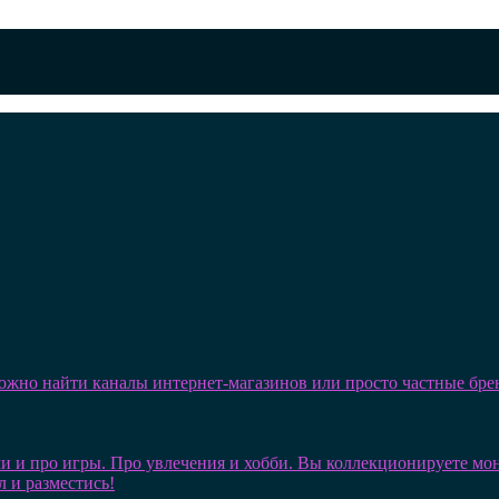
можно найти каналы интернет-магазинов или просто частные бре
и и про игры. Про увлечения и хобби. Вы коллекционируете монет
л и разместись!