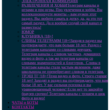
ЭЛЕКТРОННАЯ КОММЕРЦИЯ
РАЗВЛЕЧЕНИЯ И ХОББИ
Телеграм каналы и
играми и про игры. Про увлечения и хобби. Вы
коллекционируете монеты – вам нужен этот
раздел. Вы любите гамать в дотку, да, да это тот
самый раздел. Да и вообще создай свой канал и
разместись!
ЮМОР
КЛУБНИКА !18+!
СЛИВЫ ТЕЛЕГРАММ !18+!
Заходя в раздел вы
подтверждаете, что вам больше 18 лет. Раздел с
телеграмм каналами со сливами девушек.
Телеграм каналы с сливом частных, домашних
видео и фото, а так же телеграм каналы со
сливами знаменитостей и блоггеров. Сливы в
телеграм каналы стали частым явлением, даже
школьницы не пренебрегают сливом в телеграм.
ТРЭШ ТГ !18+!
Трэш видео и фото. Строго старше
18 лет! Заходят в раздел вы подтверждаете, что вам
болье 18 лет. У вас сильная психика и вы
уравновешенный человек! Если нет то закройте
браузер срочно! Телеграм каналы с трэшем и шок
фото и видео!
ЧАТЫ и БОТЫ
КОНТАКТЫ