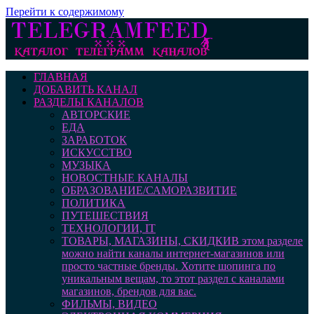
Перейти к содержимому
ГЛАВНАЯ
ДОБАВИТЬ КАНАЛ
РАЗДЕЛЫ КАНАЛОВ
АВТОРСКИЕ
ЕДА
ЗАРАБОТОК
ИСКУССТВО
МУЗЫКА
НОВОСТНЫЕ КАНАЛЫ
ОБРАЗОВАНИЕ/САМОРАЗВИТИЕ
ПОЛИТИКА
ПУТЕШЕСТВИЯ
ТЕХНОЛОГИИ, IT
ТОВАРЫ, МАГАЗИНЫ, СКИДКИ
В этом разделе
можно найти каналы интернет-магазинов или
просто частные бренды. Хотите шопинга по
уникальным вещам, то этот раздел с каналами
магазинов, брендов для вас.
ФИЛЬМЫ, ВИДЕО