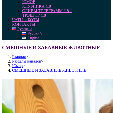
ЮМОР
КЛУБНИКА !18+!
СЛИВЫ ТЕЛЕГРАММ !18+!
ТРЭШ ТГ !18+!
ЧАТЫ и БОТЫ
КОНТАКТЫ
Русский
Русский
English
СМЕШНЫЕ И ЗАБАВНЫЕ ЖИВОТНЫЕ
Главная
>
Разделы каналов
>
Юмор
>
СМЕШНЫЕ И ЗАБАВНЫЕ ЖИВОТНЫЕ