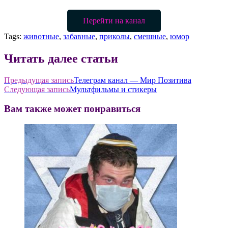
Перейти на канал
Tags:
животные
,
забавные
,
приколы
,
смешные
,
юмор
Читать далее статьи
Предыдущая запись
Телеграм канал — Мир Позитива
Следующая запись
Мультфильмы и стикеры
Вам также может понравиться