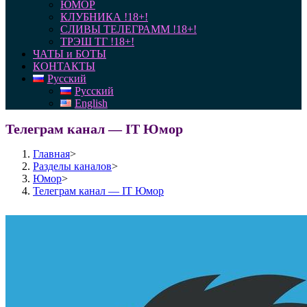
ЮМОР
КЛУБНИКА !18+!
СЛИВЫ ТЕЛЕГРАММ !18+!
ТРЭШ ТГ !18+!
ЧАТЫ и БОТЫ
КОНТАКТЫ
Русский
Русский
English
Телеграм канал — IT Юмор
Главная
>
Разделы каналов
>
Юмор
>
Телеграм канал — IT Юмор