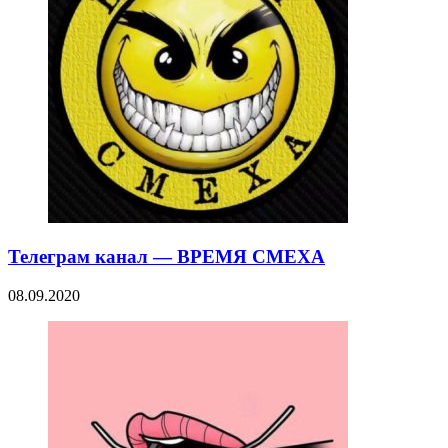
Телеграм канал — ВРЕМЯ СМЕХА
08.09.2020