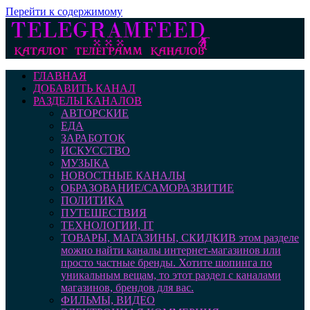
Перейти к содержимому
ГЛАВНАЯ
ДОБАВИТЬ КАНАЛ
РАЗДЕЛЫ КАНАЛОВ
АВТОРСКИЕ
ЕДА
ЗАРАБОТОК
ИСКУССТВО
МУЗЫКА
НОВОСТНЫЕ КАНАЛЫ
ОБРАЗОВАНИЕ/САМОРАЗВИТИЕ
ПОЛИТИКА
ПУТЕШЕСТВИЯ
ТЕХНОЛОГИИ, IT
ТОВАРЫ, МАГАЗИНЫ, СКИДКИ
В этом разделе
можно найти каналы интернет-магазинов или
просто частные бренды. Хотите шопинга по
уникальным вещам, то этот раздел с каналами
магазинов, брендов для вас.
ФИЛЬМЫ, ВИДЕО