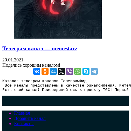
Телеграм канал — memestarz
20.01.2021
Поделись хорошим каналом!
Каталог телеграм каналов ТелеграмФид

 Все каналы представлены в качестве ознакомления. Интел
Есть свой канал? Присоединяйтесь к проекту TGC! Первый 
Главная
Добавить канал
Контакты