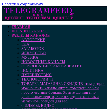
Перейти к содержимому
ГЛАВНАЯ
ДОБАВИТЬ КАНАЛ
РАЗДЕЛЫ КАНАЛОВ
АВТОРСКИЕ
ЕДА
ЗАРАБОТОК
ИСКУССТВО
МУЗЫКА
НОВОСТНЫЕ КАНАЛЫ
ОБРАЗОВАНИЕ/САМОРАЗВИТИЕ
ПОЛИТИКА
ПУТЕШЕСТВИЯ
ТЕХНОЛОГИИ, IT
ТОВАРЫ, МАГАЗИНЫ, СКИДКИ
В этом разделе
можно найти каналы интернет-магазинов или
просто частные бренды. Хотите шопинга по
уникальным вещам, то этот раздел с каналами
магазинов, брендов для вас.
ФИЛЬМЫ, ВИДЕО