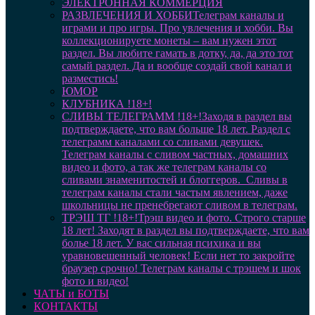
ЭЛЕКТРОННАЯ КОММЕРЦИЯ
РАЗВЛЕЧЕНИЯ И ХОББИ
Телеграм каналы и
играми и про игры. Про увлечения и хобби. Вы
коллекционируете монеты – вам нужен этот
раздел. Вы любите гамать в дотку, да, да это тот
самый раздел. Да и вообще создай свой канал и
разместись!
ЮМОР
КЛУБНИКА !18+!
СЛИВЫ ТЕЛЕГРАММ !18+!
Заходя в раздел вы
подтверждаете, что вам больше 18 лет. Раздел с
телеграмм каналами со сливами девушек.
Телеграм каналы с сливом частных, домашних
видео и фото, а так же телеграм каналы со
сливами знаменитостей и блоггеров. Сливы в
телеграм каналы стали частым явлением, даже
школьницы не пренебрегают сливом в телеграм.
ТРЭШ ТГ !18+!
Трэш видео и фото. Строго старше
18 лет! Заходят в раздел вы подтверждаете, что вам
болье 18 лет. У вас сильная психика и вы
уравновешенный человек! Если нет то закройте
браузер срочно! Телеграм каналы с трэшем и шок
фото и видео!
ЧАТЫ и БОТЫ
КОНТАКТЫ