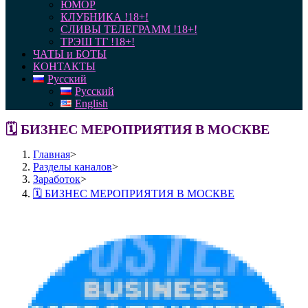
ЮМОР
КЛУБНИКА !18+!
СЛИВЫ ТЕЛЕГРАММ !18+!
ТРЭШ ТГ !18+!
ЧАТЫ и БОТЫ
КОНТАКТЫ
Русский
Русский
English
🗓 БИЗНЕС МЕРОПРИЯТИЯ В МОСКВЕ
Главная
>
Разделы каналов
>
Заработок
>
🗓 БИЗНЕС МЕРОПРИЯТИЯ В МОСКВЕ