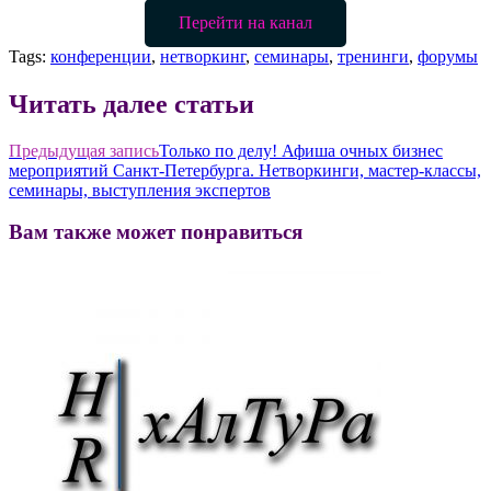
Перейти на канал
Tags:
конференции
,
нетворкинг
,
семинары
,
тренинги
,
форумы
Читать далее статьи
Предыдущая запись
Только по делу! Афиша очных бизнес
мероприятий Санкт-Петербурга. Нетворкинги, мастер-классы,
семинары, выступления экспертов
Вам также может понравиться