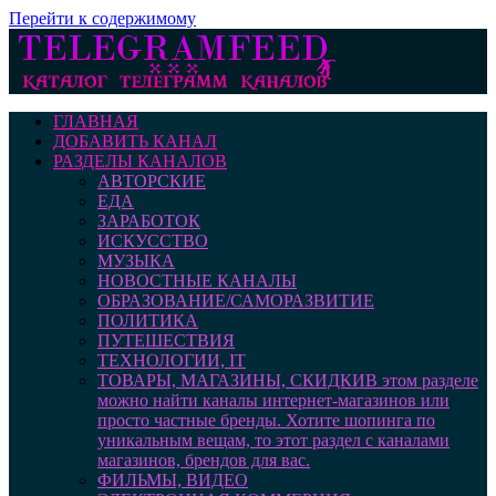
Перейти к содержимому
ГЛАВНАЯ
ДОБАВИТЬ КАНАЛ
РАЗДЕЛЫ КАНАЛОВ
АВТОРСКИЕ
ЕДА
ЗАРАБОТОК
ИСКУССТВО
МУЗЫКА
НОВОСТНЫЕ КАНАЛЫ
ОБРАЗОВАНИЕ/САМОРАЗВИТИЕ
ПОЛИТИКА
ПУТЕШЕСТВИЯ
ТЕХНОЛОГИИ, IT
ТОВАРЫ, МАГАЗИНЫ, СКИДКИ
В этом разделе
можно найти каналы интернет-магазинов или
просто частные бренды. Хотите шопинга по
уникальным вещам, то этот раздел с каналами
магазинов, брендов для вас.
ФИЛЬМЫ, ВИДЕО