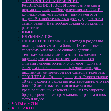
ЭЛЕКТРОННАЯ КОММЕРЦИЯ
РАЗВЛЕЧЕНИЯ И ХОББИ
Телеграм каналы и
играми и про игры. Про увлечения и хобби. Вы
коллекционируете монеты – вам нужен этот
раздел. Вы любите гамать в дотку, да, да это тот
самый раздел. Да и вообще создай свой канал и
разместись!
ЮМОР
КЛУБНИКА !18+!
СЛИВЫ ТЕЛЕГРАММ !18+!
Заходя в раздел вы
подтверждаете, что вам больше 18 лет. Раздел с
телеграмм каналами со сливами девушек.
Телеграм каналы с сливом частных, домашних
видео и фото, а так же телеграм каналы со
сливами знаменитостей и блоггеров. Сливы в
телеграм каналы стали частым явлением, даже
школьницы не пренебрегают сливом в телеграм.
ТРЭШ ТГ !18+!
Трэш видео и фото. Строго старше
18 лет! Заходят в раздел вы подтверждаете, что вам
болье 18 лет. У вас сильная психика и вы
уравновешенный человек! Если нет то закройте
браузер срочно! Телеграм каналы с трэшем и шок
фото и видео!
ЧАТЫ и БОТЫ
КОНТАКТЫ