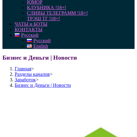
ЮМОР
КЛУБНИКА !18+!
СЛИВЫ ТЕЛЕГРАММ !18+!
ТРЭШ ТГ !18+!
ЧАТЫ и БОТЫ
КОНТАКТЫ
Русский
Русский
English
Бизнес и Деньги | Новости
Главная
>
Разделы каналов
>
Заработок
>
Бизнес и Деньги | Новости