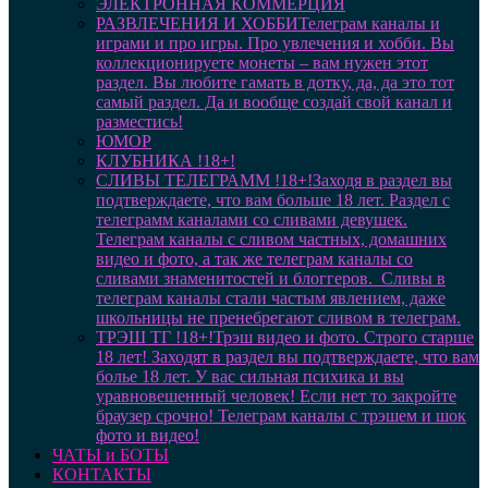
ЭЛЕКТРОННАЯ КОММЕРЦИЯ
РАЗВЛЕЧЕНИЯ И ХОББИ
Телеграм каналы и
играми и про игры. Про увлечения и хобби. Вы
коллекционируете монеты – вам нужен этот
раздел. Вы любите гамать в дотку, да, да это тот
самый раздел. Да и вообще создай свой канал и
разместись!
ЮМОР
КЛУБНИКА !18+!
СЛИВЫ ТЕЛЕГРАММ !18+!
Заходя в раздел вы
подтверждаете, что вам больше 18 лет. Раздел с
телеграмм каналами со сливами девушек.
Телеграм каналы с сливом частных, домашних
видео и фото, а так же телеграм каналы со
сливами знаменитостей и блоггеров. Сливы в
телеграм каналы стали частым явлением, даже
школьницы не пренебрегают сливом в телеграм.
ТРЭШ ТГ !18+!
Трэш видео и фото. Строго старше
18 лет! Заходят в раздел вы подтверждаете, что вам
болье 18 лет. У вас сильная психика и вы
уравновешенный человек! Если нет то закройте
браузер срочно! Телеграм каналы с трэшем и шок
фото и видео!
ЧАТЫ и БОТЫ
КОНТАКТЫ