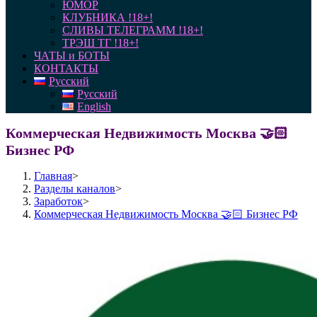
ЮМОР
КЛУБНИКА !18+!
СЛИВЫ ТЕЛЕГРАММ !18+!
ТРЭШ ТГ !18+!
ЧАТЫ и БОТЫ
КОНТАКТЫ
Русский
Русский
English
Коммерческая Недвижимость Москва 🤝🏻
Бизнес РФ
Главная
>
Разделы каналов
>
Заработок
>
Коммерческая Недвижимость Москва 🤝🏻 Бизнес РФ