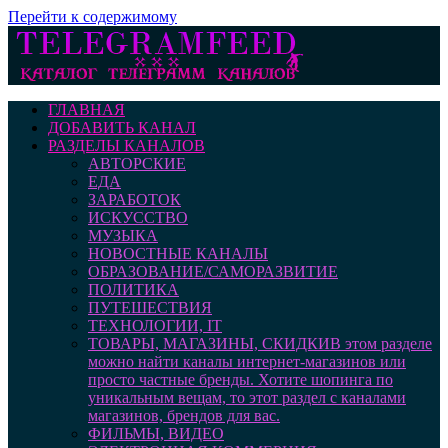
Перейти к содержимому
ГЛАВНАЯ
ДОБАВИТЬ КАНАЛ
РАЗДЕЛЫ КАНАЛОВ
АВТОРСКИЕ
ЕДА
ЗАРАБОТОК
ИСКУССТВО
МУЗЫКА
НОВОСТНЫЕ КАНАЛЫ
ОБРАЗОВАНИЕ/САМОРАЗВИТИЕ
ПОЛИТИКА
ПУТЕШЕСТВИЯ
ТЕХНОЛОГИИ, IT
ТОВАРЫ, МАГАЗИНЫ, СКИДКИ
В этом разделе
можно найти каналы интернет-магазинов или
просто частные бренды. Хотите шопинга по
уникальным вещам, то этот раздел с каналами
магазинов, брендов для вас.
ФИЛЬМЫ, ВИДЕО