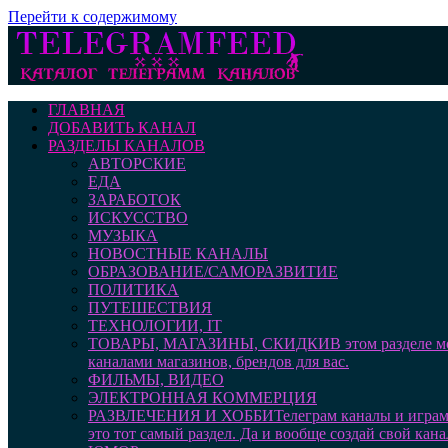
Перейти к содержимому
ГЛАВНАЯ
ДОБАВИТЬ КАНАЛ
РАЗДЕЛЫ КАНАЛОВ
АВТОРСКИЕ
ЕДА
ЗАРАБОТОК
ИСКУССТВО
МУЗЫКА
НОВОСТНЫЕ КАНАЛЫ
ОБРАЗОВАНИЕ/САМОРАЗВИТИЕ
ПОЛИТИКА
ПУТЕШЕСТВИЯ
ТЕХНОЛОГИИ, IT
ТОВАРЫ, МАГАЗИНЫ, СКИДКИ
В этом разделе 
каналами магазинов, брендов для вас.
ФИЛЬМЫ, ВИДЕО
ЭЛЕКТРОННАЯ КОММЕРЦИЯ
РАЗВЛЕЧЕНИЯ И ХОББИ
Телеграм каналы и играм
это тот самый раздел. Да и вообще создай свой кана