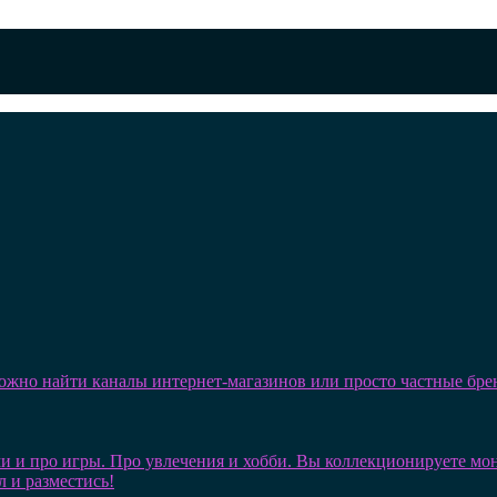
можно найти каналы интернет-магазинов или просто частные бре
и и про игры. Про увлечения и хобби. Вы коллекционируете монет
л и разместись!