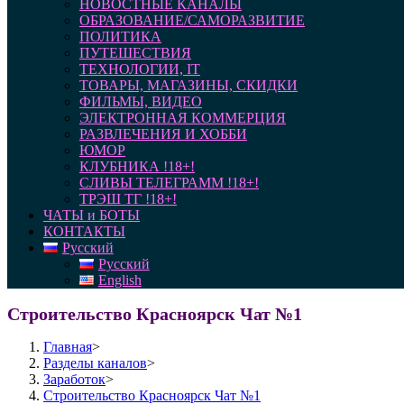
НОВОСТНЫЕ КАНАЛЫ
ОБРАЗОВАНИЕ/САМОРАЗВИТИЕ
ПОЛИТИКА
ПУТЕШЕСТВИЯ
ТЕХНОЛОГИИ, IT
ТОВАРЫ, МАГАЗИНЫ, СКИДКИ
ФИЛЬМЫ, ВИДЕО
ЭЛЕКТРОННАЯ КОММЕРЦИЯ
РАЗВЛЕЧЕНИЯ И ХОББИ
ЮМОР
КЛУБНИКА !18+!
СЛИВЫ ТЕЛЕГРАММ !18+!
ТРЭШ ТГ !18+!
ЧАТЫ и БОТЫ
КОНТАКТЫ
Русский
Русский
English
Строительство Красноярск Чат №1
Главная
>
Разделы каналов
>
Заработок
>
Строительство Красноярск Чат №1