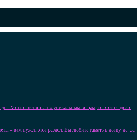
нды. Хотите шопинга по уникальным вещам, то этот раздел с
ы – вам нужен этот раздел. Вы любите гамать в дотку, да, да