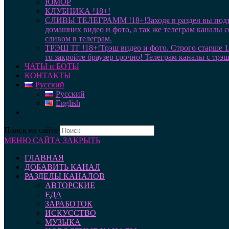
ЮМОР
КЛУБНИКА !18+!
СЛИВЫ ТЕЛЕГРАММ !18+!
Заходя в раздел вы под
домашних видео и фото, а так же телеграм каналы 
сливом в телеграм.
ТРЭШ ТГ !18+!
Трэш видео и фото. Строго старше 1
то закройте браузер срочно! Телеграм каналы с трэ
ЧАТЫ и БОТЫ
КОНТАКТЫ
Русский
Русский
English
Поиск на сайте
МЕНЮ САЙТА
ЗАКРЫТЬ
ГЛАВНАЯ
ДОБАВИТЬ КАНАЛ
РАЗДЕЛЫ КАНАЛОВ
АВТОРСКИЕ
ЕДА
ЗАРАБОТОК
ИСКУССТВО
МУЗЫКА