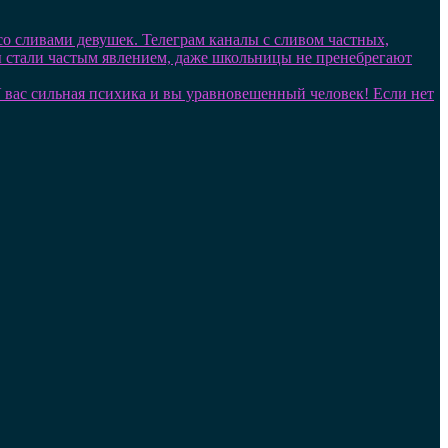
 со сливами девушек. Телеграм каналы с сливом частных,
лы стали частым явлением, даже школьницы не пренебрегают
. У вас сильная психика и вы уравновешенный человек! Если нет