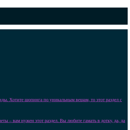
нды. Хотите шопинга по уникальным вещам, то этот раздел с
ы – вам нужен этот раздел. Вы любите гамать в дотку, да, да