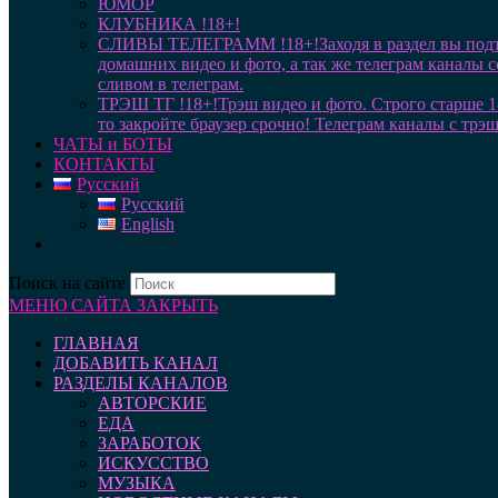
ЮМОР
КЛУБНИКА !18+!
СЛИВЫ ТЕЛЕГРАММ !18+!
Заходя в раздел вы под
домашних видео и фото, а так же телеграм каналы 
сливом в телеграм.
ТРЭШ ТГ !18+!
Трэш видео и фото. Строго старше 1
то закройте браузер срочно! Телеграм каналы с трэ
ЧАТЫ и БОТЫ
КОНТАКТЫ
Русский
Русский
English
Поиск на сайте
МЕНЮ САЙТА
ЗАКРЫТЬ
ГЛАВНАЯ
ДОБАВИТЬ КАНАЛ
РАЗДЕЛЫ КАНАЛОВ
АВТОРСКИЕ
ЕДА
ЗАРАБОТОК
ИСКУССТВО
МУЗЫКА