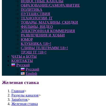
НОВОСТНЫЕ КАНАЛЫ
ОБРАЗОВАНИЕ/САМОРАЗВИТИЕ
ПОЛИТИКА
ПУТЕШЕСТВИЯ
ТЕХНОЛОГИИ, IT
ТОВАРЫ, МАГАЗИНЫ, СКИДКИ
ФИЛЬМЫ, ВИДЕО
ЭЛЕКТРОННАЯ КОММЕРЦИЯ
РАЗВЛЕЧЕНИЯ И ХОББИ
ЮМОР
КЛУБНИКА !18+!
СЛИВЫ ТЕЛЕГРАММ !18+!
ТРЭШ ТГ !18+!
ЧАТЫ и БОТЫ
КОНТАКТЫ
Русский
Русский
English
Железная ставка
Главная
>
Разделы каналов
>
Заработок
>
Железная ставка