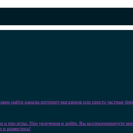
можно найти каналы интернет-магазинов или просто частные бре
и и про игры. Про увлечения и хобби. Вы коллекционируете монет
л и разместись!