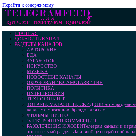
Перейти к содержимому
ГЛАВНАЯ
ДОБАВИТЬ КАНАЛ
РАЗДЕЛЫ КАНАЛОВ
АВТОРСКИЕ
ЕДА
ЗАРАБОТОК
ИСКУССТВО
МУЗЫКА
НОВОСТНЫЕ КАНАЛЫ
ОБРАЗОВАНИЕ/САМОРАЗВИТИЕ
ПОЛИТИКА
ПУТЕШЕСТВИЯ
ТЕХНОЛОГИИ, IT
ТОВАРЫ, МАГАЗИНЫ, СКИДКИ
В этом разделе 
каналами магазинов, брендов для вас.
ФИЛЬМЫ, ВИДЕО
ЭЛЕКТРОННАЯ КОММЕРЦИЯ
РАЗВЛЕЧЕНИЯ И ХОББИ
Телеграм каналы и играм
это тот самый раздел. Да и вообще создай свой кана