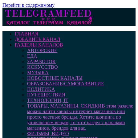
Перейти к содержимому
ГЛАВНАЯ
ДОБАВИТЬ КАНАЛ
РАЗДЕЛЫ КАНАЛОВ
АВТОРСКИЕ
ЕДА
ЗАРАБОТОК
ИСКУССТВО
МУЗЫКА
НОВОСТНЫЕ КАНАЛЫ
ОБРАЗОВАНИЕ/САМОРАЗВИТИЕ
ПОЛИТИКА
ПУТЕШЕСТВИЯ
ТЕХНОЛОГИИ, IT
ТОВАРЫ, МАГАЗИНЫ, СКИДКИ
В этом разделе
можно найти каналы интернет-магазинов или
просто частные бренды. Хотите шопинга по
уникальным вещам, то этот раздел с каналами
магазинов, брендов для вас.
ФИЛЬМЫ, ВИДЕО