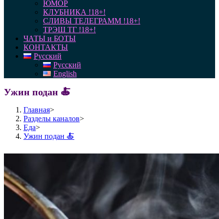
ЮМОР
КЛУБНИКА !18+!
СЛИВЫ ТЕЛЕГРАММ !18+!
ТРЭШ ТГ !18+!
ЧАТЫ и БОТЫ
КОНТАКТЫ
Русский
Русский
English
Ужин подан 🍝
Главная
>
Разделы каналов
>
Еда
>
Ужин подан 🍝