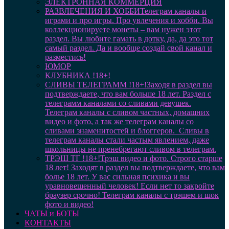
ЭЛЕКТРОННАЯ КОММЕРЦИЯ
РАЗВЛЕЧЕНИЯ И ХОББИ
Телеграм каналы и
играми и про игры. Про увлечения и хобби. Вы
коллекционируете монеты – вам нужен этот
раздел. Вы любите гамать в дотку, да, да это тот
самый раздел. Да и вообще создай свой канал и
разместись!
ЮМОР
КЛУБНИКА !18+!
СЛИВЫ ТЕЛЕГРАММ !18+!
Заходя в раздел вы
подтверждаете, что вам больше 18 лет. Раздел с
телеграмм каналами со сливами девушек.
Телеграм каналы с сливом частных, домашних
видео и фото, а так же телеграм каналы со
сливами знаменитостей и блоггеров. Сливы в
телеграм каналы стали частым явлением, даже
школьницы не пренебрегают сливом в телеграм.
ТРЭШ ТГ !18+!
Трэш видео и фото. Строго старше
18 лет! Заходят в раздел вы подтверждаете, что вам
болье 18 лет. У вас сильная психика и вы
уравновешенный человек! Если нет то закройте
браузер срочно! Телеграм каналы с трэшем и шок
фото и видео!
ЧАТЫ и БОТЫ
КОНТАКТЫ