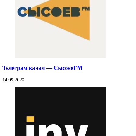
Телеграм канал — СысоевFM
14.09.2020