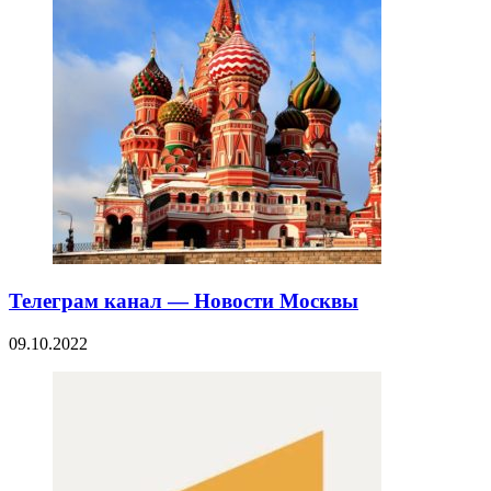
Телеграм канал — Новости Москвы
09.10.2022