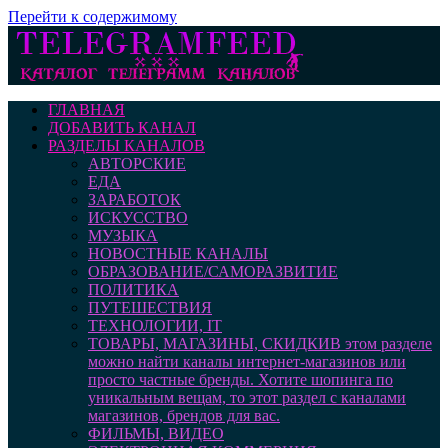
Перейти к содержимому
ГЛАВНАЯ
ДОБАВИТЬ КАНАЛ
РАЗДЕЛЫ КАНАЛОВ
АВТОРСКИЕ
ЕДА
ЗАРАБОТОК
ИСКУССТВО
МУЗЫКА
НОВОСТНЫЕ КАНАЛЫ
ОБРАЗОВАНИЕ/САМОРАЗВИТИЕ
ПОЛИТИКА
ПУТЕШЕСТВИЯ
ТЕХНОЛОГИИ, IT
ТОВАРЫ, МАГАЗИНЫ, СКИДКИ
В этом разделе
можно найти каналы интернет-магазинов или
просто частные бренды. Хотите шопинга по
уникальным вещам, то этот раздел с каналами
магазинов, брендов для вас.
ФИЛЬМЫ, ВИДЕО