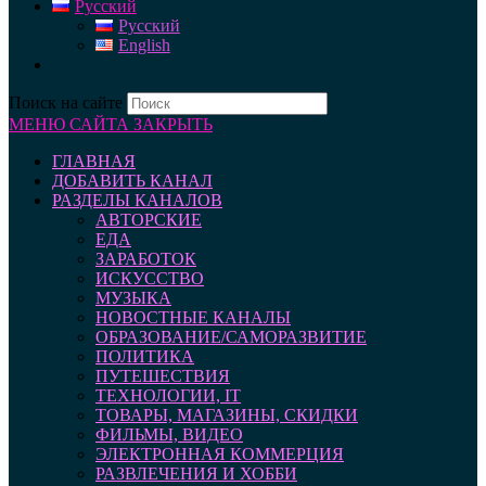
Русский
Русский
English
Поиск на сайте
МЕНЮ САЙТА
ЗАКРЫТЬ
ГЛАВНАЯ
ДОБАВИТЬ КАНАЛ
РАЗДЕЛЫ КАНАЛОВ
АВТОРСКИЕ
ЕДА
ЗАРАБОТОК
ИСКУССТВО
МУЗЫКА
НОВОСТНЫЕ КАНАЛЫ
ОБРАЗОВАНИЕ/САМОРАЗВИТИЕ
ПОЛИТИКА
ПУТЕШЕСТВИЯ
ТЕХНОЛОГИИ, IT
ТОВАРЫ, МАГАЗИНЫ, СКИДКИ
ФИЛЬМЫ, ВИДЕО
ЭЛЕКТРОННАЯ КОММЕРЦИЯ
РАЗВЛЕЧЕНИЯ И ХОББИ