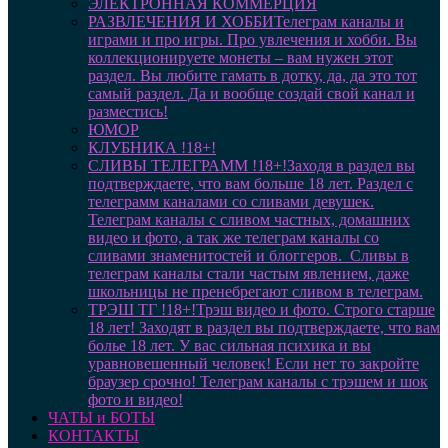
ЭЛЕКТРОННАЯ КОММЕРЦИЯ
РАЗВЛЕЧЕНИЯ И ХОББИ
Телеграм каналы и
играми и про игры. Про увлечения и хобби. Вы
коллекционируете монеты – вам нужен этот
раздел. Вы любите гамать в дотку, да, да это тот
самый раздел. Да и вообще создай свой канал и
разместись!
ЮМОР
КЛУБНИКА !18+!
СЛИВЫ ТЕЛЕГРАММ !18+!
Заходя в раздел вы
подтверждаете, что вам больше 18 лет. Раздел с
телеграмм каналами со сливами девушек.
Телеграм каналы с сливом частных, домашних
видео и фото, а так же телеграм каналы со
сливами знаменитостей и блоггеров. Сливы в
телеграм каналы стали частым явлением, даже
школьницы не пренебрегают сливом в телеграм.
ТРЭШ ТГ !18+!
Трэш видео и фото. Строго старше
18 лет! Заходят в раздел вы подтверждаете, что вам
болье 18 лет. У вас сильная психика и вы
уравновешенный человек! Если нет то закройте
браузер срочно! Телеграм каналы с трэшем и шок
фото и видео!
ЧАТЫ и БОТЫ
КОНТАКТЫ