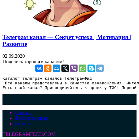
Телеграм канал — Секрет успеха | Мотивация |
Развитие
02.09.2020
Поделись хорошим каналом!
Каталог телеграм каналов ТелеграмФид

 Все каналы представлены в качестве ознакомления. Интел
Есть свой канал? Присоединяйтесь к проекту TGC! Первый 
Главная
Добавить канал
Контакты
TELEGRAMFEED.COM