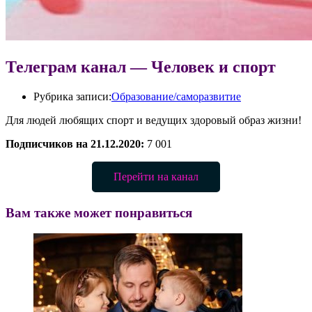
Телеграм канал — Человек и спорт
Рубрика записи:
Образование/саморазвитие
Для людей любящих спорт и ведущих здоровый образ жизни!
Подписчиков на 21.12.2020:
7 001
Перейти на канал
Вам также может понравиться