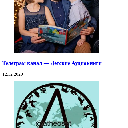
Телеграм канал — Детские Аудиокниги
12.12.2020