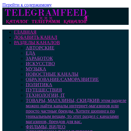
Перейти к содержимому
ГЛАВНАЯ
ДОБАВИТЬ КАНАЛ
РАЗДЕЛЫ КАНАЛОВ
АВТОРСКИЕ
ЕДА
ЗАРАБОТОК
ИСКУССТВО
МУЗЫКА
НОВОСТНЫЕ КАНАЛЫ
ОБРАЗОВАНИЕ/САМОРАЗВИТИЕ
ПОЛИТИКА
ПУТЕШЕСТВИЯ
ТЕХНОЛОГИИ, IT
ТОВАРЫ, МАГАЗИНЫ, СКИДКИ
В этом разделе
можно найти каналы интернет-магазинов или
просто частные бренды. Хотите шопинга по
уникальным вещам, то этот раздел с каналами
магазинов, брендов для вас.
ФИЛЬМЫ, ВИДЕО