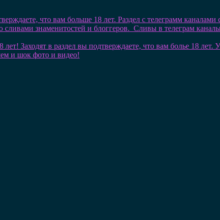
тверждаете, что вам больше 18 лет. Раздел с телеграмм каналами
со сливами знаменитостей и блоггеров. Сливы в телеграм кана
8 лет! Заходят в раздел вы подтверждаете, что вам болье 18 лет
шем и шок фото и видео!