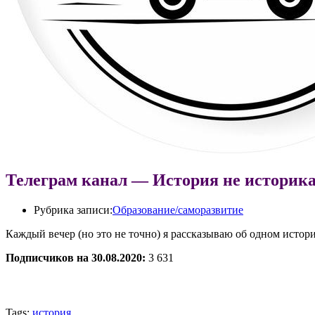
Телеграм канал — История не историк
Рубрика записи:
Образование/саморазвитие
Каждый вечер (но это не точно) я рассказываю об одном истор
Подписчиков на 30.08.2020:
3 631
Tags:
история