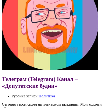
Телеграм (Telegram) Канал –
«Депутатские будни»
Рубрика записи:
Политика
Сегодня утром сидел на пленарном заседании. Мои коллеги