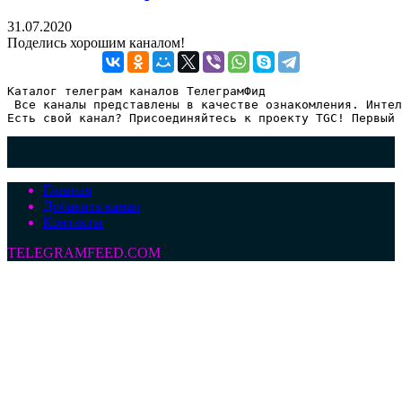
31.07.2020
Поделись хорошим каналом!
Каталог телеграм каналов ТелеграмФид

 Все каналы представлены в качестве ознакомления. Интел
Есть свой канал? Присоединяйтесь к проекту TGC! Первый 
Главная
Добавить канал
Контакты
TELEGRAMFEED.COM