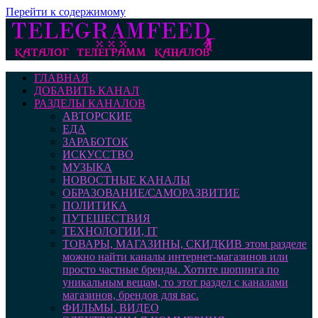
Перейти к содержимому
ГЛАВНАЯ
ДОБАВИТЬ КАНАЛ
РАЗДЕЛЫ КАНАЛОВ
АВТОРСКИЕ
ЕДА
ЗАРАБОТОК
ИСКУССТВО
МУЗЫКА
НОВОСТНЫЕ КАНАЛЫ
ОБРАЗОВАНИЕ/САМОРАЗВИТИЕ
ПОЛИТИКА
ПУТЕШЕСТВИЯ
ТЕХНОЛОГИИ, IT
ТОВАРЫ, МАГАЗИНЫ, СКИДКИ
В этом разделе
можно найти каналы интернет-магазинов или
просто частные бренды. Хотите шопинга по
уникальным вещам, то этот раздел с каналами
магазинов, брендов для вас.
ФИЛЬМЫ, ВИДЕО