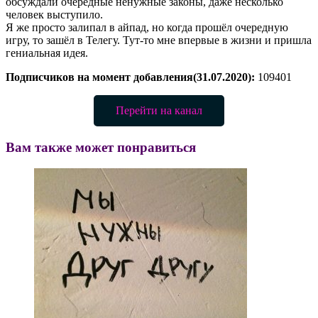
обсуждали очередные ненужные законы, даже несколько
человек выступило.
Я же просто залипал в айпад, но когда прошёл очередную
игру, то зашёл в Телегу. Тут-то мне впервые в жизни и пришла
гениальная идея.
Подписчиков на момент добавления(31.07.2020):
109401
Перейти на канал
Вам также может понравиться