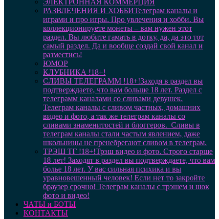
ЭЛЕКТРОННАЯ КОММЕРЦИЯ
РАЗВЛЕЧЕНИЯ И ХОББИ
Телеграм каналы и
играми и про игры. Про увлечения и хобби. Вы
коллекционируете монеты – вам нужен этот
раздел. Вы любите гамать в дотку, да, да это тот
самый раздел. Да и вообще создай свой канал и
разместись!
ЮМОР
КЛУБНИКА !18+!
СЛИВЫ ТЕЛЕГРАММ !18+!
Заходя в раздел вы
подтверждаете, что вам больше 18 лет. Раздел с
телеграмм каналами со сливами девушек.
Телеграм каналы с сливом частных, домашних
видео и фото, а так же телеграм каналы со
сливами знаменитостей и блоггеров. Сливы в
телеграм каналы стали частым явлением, даже
школьницы не пренебрегают сливом в телеграм.
ТРЭШ ТГ !18+!
Трэш видео и фото. Строго старше
18 лет! Заходят в раздел вы подтверждаете, что вам
болье 18 лет. У вас сильная психика и вы
уравновешенный человек! Если нет то закройте
браузер срочно! Телеграм каналы с трэшем и шок
фото и видео!
ЧАТЫ и БОТЫ
КОНТАКТЫ