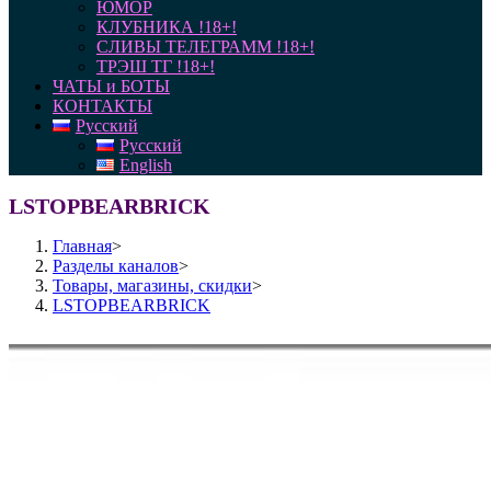
ЮМОР
КЛУБНИКА !18+!
СЛИВЫ ТЕЛЕГРАММ !18+!
ТРЭШ ТГ !18+!
ЧАТЫ и БОТЫ
КОНТАКТЫ
Русский
Русский
English
LSTOPBEARBRICK
Главная
>
Разделы каналов
>
Товары, магазины, скидки
>
LSTOPBEARBRICK