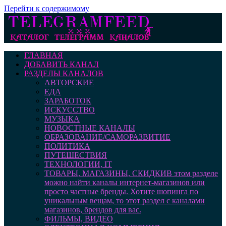
Перейти к содержимому
ГЛАВНАЯ
ДОБАВИТЬ КАНАЛ
РАЗДЕЛЫ КАНАЛОВ
АВТОРСКИЕ
ЕДА
ЗАРАБОТОК
ИСКУССТВО
МУЗЫКА
НОВОСТНЫЕ КАНАЛЫ
ОБРАЗОВАНИЕ/САМОРАЗВИТИЕ
ПОЛИТИКА
ПУТЕШЕСТВИЯ
ТЕХНОЛОГИИ, IT
ТОВАРЫ, МАГАЗИНЫ, СКИДКИ
В этом разделе
можно найти каналы интернет-магазинов или
просто частные бренды. Хотите шопинга по
уникальным вещам, то этот раздел с каналами
магазинов, брендов для вас.
ФИЛЬМЫ, ВИДЕО